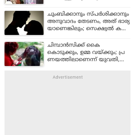
വ ഗാനം ആലപിച്ച് കൊച്ചു
മിടുക്കന്‍; വീഡിയോ വൈറല്‍
ചുംബിക്കാനും സ്പര്‍ശിക്കാനും
അനുവാദം തേടണം, അത് ഭാര്യ
യാണെങ്കിലും; സെക്ഷ്വല്‍ ക
ണ്‍സന്റ് എന്താണെന്ന് അ
റിഞ്ഞിരിക്കാം
ചിമ്പാന്‍സിക്ക് കൈ
കൊടുക്കും, ഉമ്മ വയ്ക്കും; പ്ര
ണയത്തിലാണെന്ന് യുവതി,
മേലില്‍ മൃഗശാലയിലേക്ക് വര
രുതെന്ന് അധികൃതര്‍