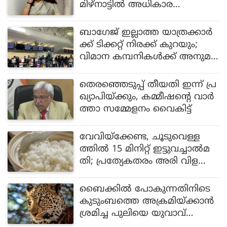
മിഴ്‌നാട്ടിൽ അധികാര
ത്തിലെത്തും: ഖുഷ്ബു
ബാഗേജ് ഇല്ലാത്ത യാത്രക്കാർ
ക്ക് ടിക്കറ്റ് നിരക്ക് കുറയും;
വിമാന കമ്പനികൾക്ക് അനുമ
തി നൽകി ഡിജിസിഎ
തെരഞ്ഞെടുപ്പ് തീയതി ഇന്ന് പ്ര
ഖ്യാപിയ്ക്കും, കമ്മീഷന്റെ വാർ
ത്താ സമ്മേളനം വൈകിട്ട്
വേവിയ്ക്കേണ്ട, ചൂടുവെള്ള
ത്തിൽ 15 മിനിറ്റ് ഇട്ടുവച്ചാൽമ
തി; പ്രത്യേകതരം അരി വിള
വെടുത്ത് കർഷകൻ
ബൈക്കിൽ പോകുന്നതിനിടെ
കുടുംബത്തെ അക്രമിയ്ക്കാൻ
ശ്രമിച്ച പുലിയെ യുവാവ്
കൊന്നു