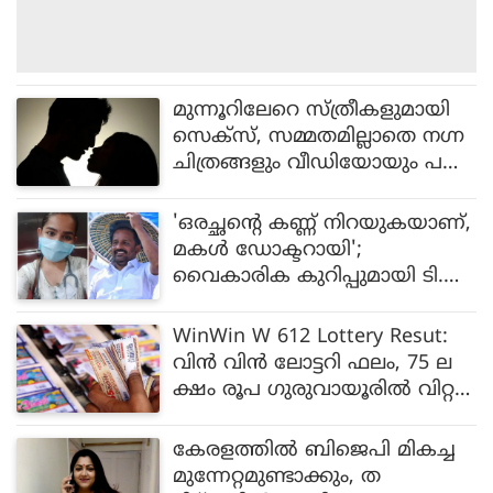
മുന്നൂറിലേറെ സ്ത്രീകളുമായി
സെക്‌സ്, സമ്മതമില്ലാതെ നഗ്ന
ചിത്രങ്ങളും വീഡിയോയും പക
ര്‍ത്തും, പിന്നീട് ഭീഷണി; അറ
സ്റ്റിലായ യുവാവിന് പ്രായം 23 !
'ഒരച്ഛന്റെ കണ്ണ് നിറയുകയാണ്,
മകള്‍ ഡോക്ടറായി';
വൈകാരിക കുറിപ്പുമായി ടി.എ
ന്‍.പ്രതാപന്‍ എംപി
WinWin W 612 Lottery Resut:
വിന്‍ വിന്‍ ലോട്ടറി ഫലം, 75 ല
ക്ഷം രൂപ ഗുരുവായൂരില്‍ വിറ്റ
ടിക്കറ്റിന്
കേരളത്തിൽ ബിജെപി മികച്ച
മുന്നേറ്റമുണ്ടാക്കും, ത