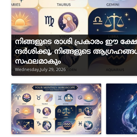
നിങ്ങളുടെ രാശി പ്രകാരം ഈ ക്ഷേ
ന്ദര്‍ശിക്കൂ, നിങ്ങളുടെ ആഗ്രഹങ്ങള്
സഫലമാകും
Wednesday,July 29, 2026