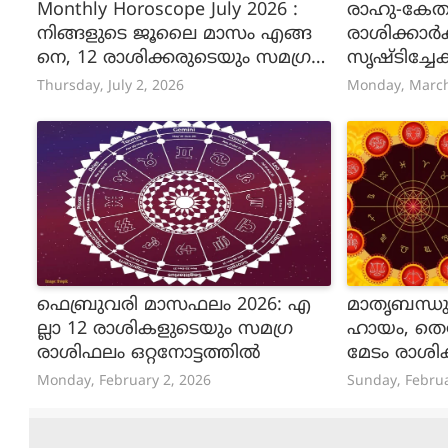
Monthly Horoscope July 2026 :
രാഹു-കേതു
നിങ്ങളുടെ ജൂലൈ മാസം എങ്ങ
രാശിക്കാര്‍ക
നെ, 12 രാശിക്കരുടെയും സമഗ്ര
സൃഷ്ടിച്ചേക
മായ രാശിഫലം അറിയാം
Thursday, July 2, 2026
Monday, March
ഫെബ്രുവരി മാസഫലം 2026: എ
മാതൃബന്ധു
ല്ലാ 12 രാശികളുടെയും സമഗ്ര
ഹായം, തെറ
രാശിഫലം ഒറ്റനോട്ടത്തിൽ
മേടം രാശിക
എങ്ങനെ
Monday, February 2, 2026
Sunday, Februa