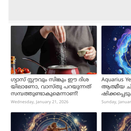
ഗ്യാസ് സ്റ്റൗവും സിങ്കും ഈ ദിശ
Aquarius Ye
യിലാണോ, വാസ്തു പറയുന്നത്
ആത്മീയ ച
സമ്പത്തുണ്ടാകുമെന്നാണ്!
ഷിക്കപ്പെ
യിൽ ഉയർച്
Wednesday, January 21, 2026
Sunday, Januar
രാശിക്കാര