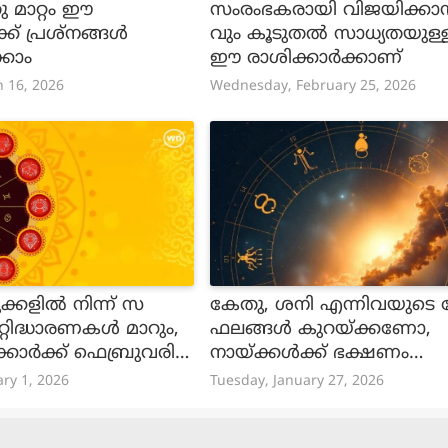
 മാറ്റം ഈ
സംരംഭകരായി വിജയിക്കാന്‍
്ക് പ്രശ്നങ്ങള്‍
വും കൂടുതല്‍ സാധ്യതയുള്
്കാം
ഈ രാശിക്കാര്‍ക്കാണ്
 16, 2026
Wednesday, February 25, 2026
ക്കളിൽ നിന്ന് സ
കേതു, ശനി എന്നിവയുടെ
്റിദ്ധാരണകൾ മാറും,
ഫലങ്ങള്‍ കുറയ്ക്കണോ,
്കാർക്ക് ഫെബ്രുവരി
നായ്ക്കള്‍ക്ക് ഭക്ഷണം
കൊടുക്കാം
ry 1, 2026
Tuesday, January 27, 2026