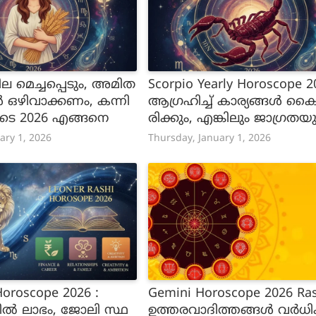
 മെച്ചപ്പെടും, അമിത
Scorpio Yearly Horoscope 2
ഒഴിവാക്കണം, കന്നി
ആഗ്രഹിച്ച് കാര്യങ്ങൾ ക
ുടെ 2026 എങ്ങനെ
രിക്കും, എങ്കിലും ജാഗ്രത
ത്മസംയമനവും ആവശ്യം,
ary 1, 2026
Thursday, January 1, 2026
വൃശ്ചികം രാശിക്കാരുടെ 2
ങ്ങനെ
Horoscope 2026 :
Gemini Horoscope 2026 Rash
തിൽ ലാഭം, ജോലി സ്ഥ
ഉത്തരവാദിത്തങ്ങൾ വർധിക