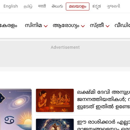
English
தமிழ்
मराठी
తెలుగు
മലയാളം
ಕನ್ನಡ
ગુજરાતી
കേരളം
സിനിമ
ആരോഗ്യം
സ്ത്രീ
വീഡ
ലക്ഷ്മി ദേവി അനുഗ്
ജനനത്തിയതികള്‍; ന
ളുടേത് ഇതില്‍ ഉണ്ട
ഈ രാശിക്കാര്‍ എല്ല
രാജയങ്ങളെയും ഒര