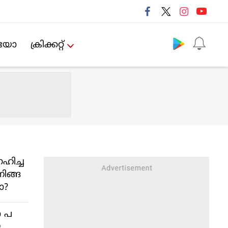
Follow us
ിയോ
ക്രിക്കറ്റ്‌
രഹിച്ച
ിങ്ങ
ോ?
ാ പ
ു