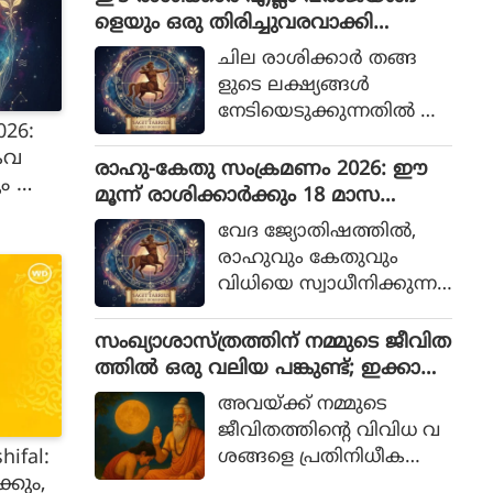
ഭിക്കുമെന്ന് വിശ്വസിക്ക
ളെയും ഒരു തിരിച്ചുവരവാക്കി
പ്പെടുന്നു. ഏത്
മാറ്റുന്നു
രാശിക്കാര്‍ക്ക് ഏത്
ചില രാശിക്കാര്‍ തങ്ങ
ക്ഷേത്രമാണ് ശുഭകര
ളുടെ ലക്ഷ്യങ്ങള്‍
മെന്ന് നമുക്ക് നോക്കാം
നേടിയെടുക്കുന്നതില്‍ അ
026:
ചഞ്ചലരും
ൈവ
സ്ഥിരോത്സാഹമുള്ളവ
രാഹു-കേതു സംക്രമണം 2026: ഈ
യും ആ
രുമാണെന്ന് പറയ
മൂന്ന് രാശിക്കാര്‍ക്കും 18 മാസ
പ്പെടുന്നു. എത്ര പരാജയ
ത്തേക്ക് ഭാഗ്യം
വേദ ജ്യോതിഷത്തില്‍,
026 എ
ങ്ങള്‍ നേരിട്ടാലും അവര്‍
രാഹുവും കേതുവും
തങ്ങളുടെ സ്വപ്നങ്ങള്‍
വിധിയെ സ്വാധീനിക്കുന്ന
സാക്ഷാത്കരിക്കാന്‍ ശ്ര
നിഴല്‍ ഗ്രഹങ്ങള്‍ എന്ന
മിച്ചുകൊണ്ടിരിക്കും.
റിയപ്പെടുന്നു. 2026-ല്‍ മക
സംഖ്യാശാസ്ത്രത്തിന് നമ്മുടെ ജീവിത
രം, കര്‍ക്കടകം എന്നിവ
ത്തില്‍ ഒരു വലിയ പങ്കുണ്ട്; ഇക്കാര്യ
യിലേക്കുള്ള അവരുടെ
ങ്ങള്‍ അറിയാമോ
അവയ്ക്ക് നമ്മുടെ
സംക്രമണം ജീവിതത്തില്‍
ജീവിതത്തിന്റെ വിവിധ വ
പ്രധാന മാറ്റങ്ങള്‍ക്ക് കാര
ifal:
ശങ്ങളെ പ്രതിനിധീക
ണമാകും.
്കും,
രിക്കാന്‍ കഴിയും. നിങ്ങ