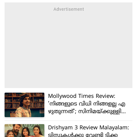
Mollywood Times Review:
'നിങ്ങളുടെ വിധി നിങ്ങളല്ല എ
ഴുതുന്നത്'; സിനിമയ്ക്കുള്ളിലെ
സിനിമ, തുറന്നുപറച്ചിലിന്റെ
ധൈര്യം
Drishyam 3 Review Malayalam:
ട്വിസ്റ്റുകൾക്കു വേണ്ടി ടിക്ക