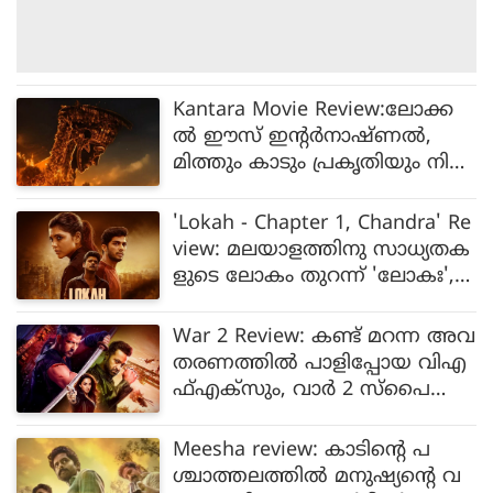
Kantara Movie Review:ലോക്ക
ല്‍ ഈസ് ഇന്റര്‍നാഷ്ണല്‍,
മിത്തും കാടും പ്രകൃതിയും നിറ
ഞ്ഞ മാജിക്, ഇന്ത്യന്‍
സ്‌ക്രീനുകളില്‍ അത്ഭുതം വിത
'Lokah - Chapter 1, Chandra' Re
ച്ച് കാന്താര: റിവ്യൂ
view: മലയാളത്തിനു സാധ്യതക
ളുടെ ലോകം തുറന്ന് 'ലോകഃ',
ദുല്‍ഖറിനു നന്ദി; ഞെട്ടിച്ച് ക
ല്യാണി
War 2 Review: കണ്ട് മറന്ന അവ
തരണത്തിൽ പാളിപ്പോയ വിഎ
ഫ്എക്സും, വാർ 2 സ്പൈ
സീരീസിലെ ദുർബലമായ
സിനിമ
Meesha review: കാടിന്റെ പ
ശ്ചാത്തലത്തില്‍ മനുഷ്യന്റെ വ