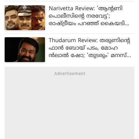
സിനിമയോ? പ്രതികരണമിങ്ങ
Narivetta Review: 'ആന്റണി
നെ
പൊലീസിന്റെ നരവേട്ട';
രാഷ്ട്രീയം പറഞ്ഞ് കൈയടി
വാങ്ങുന്ന അനുരാജ് ചിത്രം
Thudarum Review: തരുണിന്റെ
ഫാന്‍ ബോയ് പടം, മോഹ
ന്‍ലാല്‍ ഷോ; 'തുടരും' മനസ്
നിറയ്ക്കും