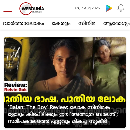
Fri, 7 Aug 2026
വാര്‍ത്താലോകം
കേരളം
സിനിമ
ആരോഗ്യം
'Balan: The Boy' Review: ലോക സിനിമക
ളോടും കിടപിടിക്കും ഈ 'അത്ഭുത ബാലൻ';
സമീപകാലത്തെ ഏറ്റവും മികച്ച സൃഷ്ടി