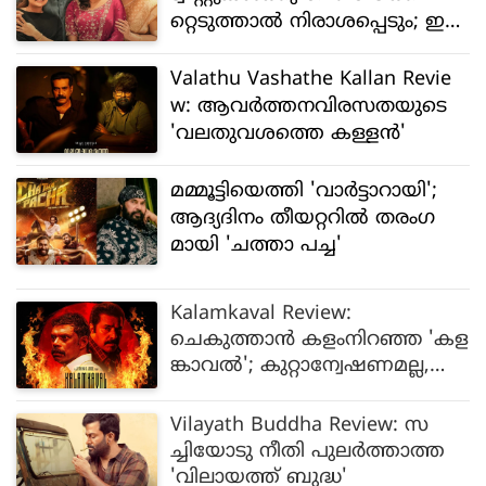
റ്റെടുത്താൽ നിരാശപ്പെടും; ഇ
ത്തവണ കഥപറച്ചിലിൽ പുതുമ
Valathu Vashathe Kallan Revie
w: ആവര്‍ത്തനവിരസതയുടെ
'വലതുവശത്തെ കള്ളന്‍'
മമ്മൂട്ടിയെത്തി 'വാർട്ടാറായി';
ആദ്യദിനം തീയറ്ററിൽ തരം​ഗ
മായി 'ചത്താ പച്ച'
Kalamkaval Review:
ചെകുത്താന്‍ കളംനിറഞ്ഞ 'കള
ങ്കാവല്‍'; കുറ്റാന്വേഷണമല്ല,
വില്ലനൊപ്പമുള്ള സഞ്ചാരം
Vilayath Buddha Review: സ
ച്ചിയോടു നീതി പുലര്‍ത്താത്ത
'വിലായത്ത് ബുദ്ധ'