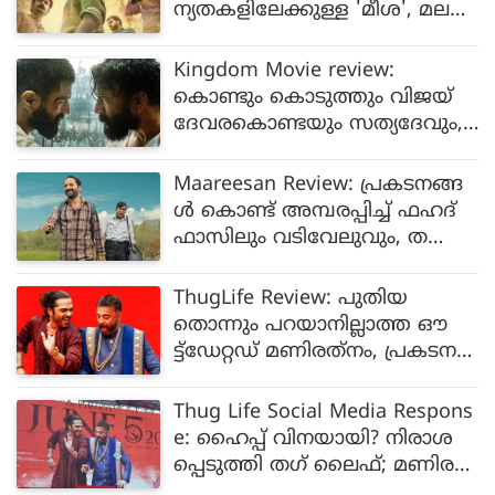
ന്യതകളിലേക്കുള്ള 'മീശ', മല
യാളത്തിലും സ്ഥാനം ഉറപ്പിച്ച് ക
തിര്‍, റിവ്യൂ
Kingdom Movie review:
കൊണ്ടും കൊടുത്തും വിജയ്
ദേവരകൊണ്ടയും സത്യദേവും,
ആദ്യ സിനിമയിൽ ഞെട്ടിച്ച്
വെങ്കിടേഷ്, കിങ്ങ്ഡം വിജയ്
Maareesan Review: പ്രകടനങ്ങ
ദേവരകൊണ്ടയുടെ തിരിച്ചുവര
ൾ കൊണ്ട് അമ്പരപ്പിച്ച് ഫഹദ്
വെന്ന് പ്രേക്ഷകർ
ഫാസിലും വടിവേലുവും, ത
മിഴിലെ ഇൻസ്റ്റൻ്റ്
ക്ലാസിക്കായോ മാരീസൻ- റിവ്യൂ
ThugLife Review: പുതിയ
വായിക്കാം
തൊന്നും പറയാനില്ലാത്ത ഔ
ട്ട്‌ഡേറ്റഡ് മണിരത്‌നം, പ്രകടന
ങ്ങള്‍ കൊണ്ട് മികച്ച്
നില്‍ക്കുമ്പോഴും നിരാശ
Thug Life Social Media Respons
പ്പെടുത്തി തഗ് ലൈഫ്
e: ഹൈപ്പ് വിനയായി? നിരാശ
പ്പെടുത്തി തഗ് ലൈഫ്; മണിര
ത്നത്തിന്റെ ഏറ്റവും മോശം