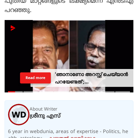
പുതിയ മാറ്റങ്ങളുടെ ലക്ഷ്യമെന്ന് എന്‍ടിഎ
പറഞ്ഞു.
'ഞാനാണോ അറസ്റ്റ് ചെയ്യാൻ
Read more
പറയേണ്ടത്';
ടി.ജി.മോഹൻദാസിനെതിരായ
നടപടിയിൽ ആഭ്യന്തര മന്ത്രി
About Writer
ശ്രീനു എസ്
6 year in webdunia, areas of expertise - Politics, he