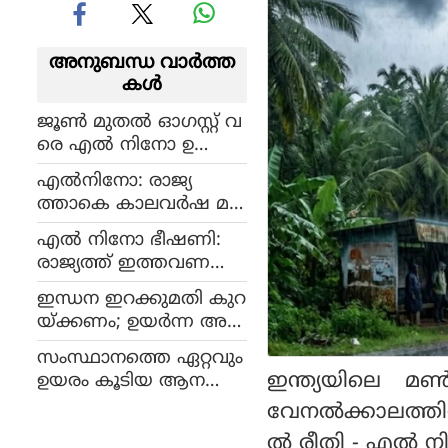
അനുബന്ധ വാര്‍ത്ത
കള്‍
ജൂണ്‍ മുതല്‍ ഓഗസ്റ്റ് വ
രെ എല്‍ നിനോ ഉ
ണ്ടാകാനുള്ള സാധ്യത 8
എല്‍നിനോ: രാജ്യ
0%; ലോക കാലാവസ്ഥാ
ത്താകെ കാലവര്‍ഷ മഴ
സംഘടനയുടെ മുന്ന
കുറയും, കേരള
റിയിപ്പ്
എൽ നിനോ ഭീഷണി:
ത്തെയും ബാധിക്കും
രാജ്യത്ത് ഇത്തവണ
കാലവർഷം കുറ
ഇന്ധന ഇറക്കുമതി കുറ
ഞ്ഞേക്കുമെന്ന് മുന്ന
യ്ക്കണം; ഉയര്‍ന്ന അള
റിയിപ്പ്
വില്‍ എഥനോള്‍
സംസ്ഥാനത്തെ ഏറ്റവും
ചേര്‍ത്ത പെട്രോളിന് എ
ഇന്ത്യയിലെ മണ
ഉയരം കൂടിയ ആന
ക്‌സൈസ് തീരുവ
യായ രാമനെ കസ്റ്റ
വേനല്‍ക്കാലത്ത
നീക്കം ചെയ്തു
ഡിയിലെടുക്കാന്‍ കേരള
ല്‍ രീതി - എല്‍ 