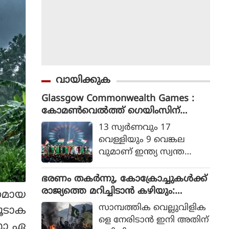
വായിക്കുക
Glassgow Commonwealth Games :
കോമൺവെൽത്ത് ഗെയിംസിന്
ഗ്ലാസ്ഗോയിൽ കൊടിയിറങ്ങി, മെഡ
13 സ്വര്‍ണവും 17
ൽ നേട്ടത്തിൽ ഇന്ത്യ നാലാമത്
വെള്ളിയും 9 വെങ്കല
വുമാണ് ഇന്ത്യ സ്വന്ത
മാക്കിയത്.
ഭരണം തകര്‍ന്നു, കോക്രോച്ചുകള്‍ക്ക്
രാജ്യത്തെ മറിച്ചിടാന്‍ കഴിയും:
നമായ
പാകിസ്ഥാന്‍ ആഭ്യന്തര മന്ത്രി
സാമ്പത്തിക വെല്ലുവിളിക
ൂടാക
മൊഹ്സിന്‍ നഖ്വി
ളെ നേരിടാന്‍ ഇനി അതിന്
്ഥാ ഏ