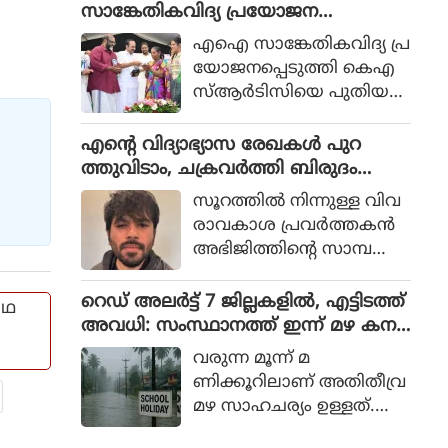
ര്‍ക്കാര്‍ മുന്നോട്ട് പോക
സാങ്കേതികവിദ്യ പ്രയോജന
വെ ആഭ്യന്തരമന്ത്രി അമിത്
പ്പെടുത്തും: മന്ത്രി സി പി ജോണ്‍
എഐ സാങ്കേതികവിദ്യ പ്ര
ഷായുമായി വീണ്ടും
യോജനപ്പെടുത്തി കെഎ
കൂടിക്കാഴ്ച നടത്തി
സ്ആര്‍ടിസിയെ പുതിയ
ക്രൈസ്തവ സഭാ നേതൃത്വ
യുഗത്തിലേക്ക് നയിക്കുക
ങ്ങള്‍.
യാണെന്ന് ഗതാഗത വ
എന്റെ വിദ്യാഭ്യാസ രേഖകള്‍ പുറ
കുപ്പ് മന്ത്രി സി.പി. ജോണ്‍
ത്തുവിടാം, ചക്രവര്‍ത്തി ബിരുദം
പറഞ്ഞു. സ്വാതന്ത്ര്യത്തിനു
കാണിക്കുമോ: പ്രധാനമന്ത്രിയെ
സൂറത്തില്‍ നിന്നുള്ള വിവ
മുമ്പ് തിരുവിതാംകൂര്‍ ആ
വെല്ലുവിളിച്ച് സിജെപി സ്ഥാപകന്‍
രാവകാശ പ്രവര്‍ത്തകന്‍
രംഭിച്ച കെഎസ്ആര്‍ടിസി
അഭിജിത്തിന്റെ സാമ്പ
നിരവധി പ്രതിസന്ധികള്‍
ത്തിക പശ്ചാത്തലം അ
നേരിട്ടിട്ടുണ്ട്.
ന്വേഷിച്ച് പരാതിയുമായി
റെഡ് അലര്‍ട്ട് 7 ജില്ലകളില്‍, എട്ടിടത്ത്
എഥ
എത്തിയിരുന്നു.
അവധി: സംസ്ഥാനത്ത് ഇന്ന് മഴ കന
ക്കും
വരുന്ന മൂന്ന് മ
ണിക്കൂറിലാണ് അതിതീവ്ര
മഴ സാഹചര്യം ഉള്ളത്.
സംസ്ഥാനത്ത് എട്ടു ജില്ലക