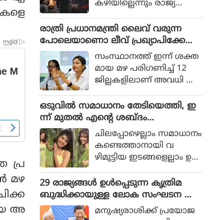
കഴിയില്ലെന്നും രാജ്യത്തെ
്ചകളെ
ആഭ്യന്തര മന്ത്രി
മൊഹ്സിന്‍ നഖ്വി
രാത്രി പ്രധാനമന്ത്രി ലൈവ് വരുന്ന
വ്യാഴാഴ്ച പറഞ്ഞു. കര
പോലെയാണൊ ലീവ് പ്രഖ്യാപിക്കേണ്ട
സേനാ മേധാവി ഫീല്‍ഡ്
ത്, എറണാകുളം ജില്ലാ കളക്ടർ
സംസ്ഥാനത്ത് ഇന്ന് ശക്ത
മാര്‍ഷല്‍ സയ്യിദ് അസിം
ക്കെതിരെ വിമർശനം
മായ മഴ പരിഗണിച്ച് 12
മുനീറിന്റെ അടുത്ത
ജില്ലകളിലാണ് അവധി പ്ര
യാളായി അറിയപ്പെടുന്ന ന
ഖ്യാപിച്ചത്.
ഖ്വി പാകിസ്ഥാന്റെ
ഒടുവില്‍ സമാധാനം തേടിയെത്തി, ഇ
കോക്രോച്ചുകള്‍ ഒ
ന്ന് മുതല്‍ എന്റെ ശബ്ദം
ന്നിച്ചാല്‍ രാജ്യത്തെ മ
തിരെഞ്ഞെടുക്കുന്നു, പോസ്റ്റുമായി
റിച്ചിടാന്‍ കഴിയുമെന്ന് പറ
ചിലപ്പോഴെല്ലാം സമാധാനം
അനുപമ പരമേശ്വരന്‍, ഒരു ബ്രെയ്ക്ക
ഞ്ഞു.
കണ്ടെത്താനായി വ
പ്പ് മണക്കുന്നുവെന്ന് സോഷ്യല്‍
ഴിമുട്ടിയ ഇടങ്ങളെല്ലാം ഉ
 പ്ര
മീഡിയ
പേക്ഷിക്കേണ്ടതായി വ
്‍ മഴ
രും.
29 രാജ്യങ്ങള്‍ ഉള്‍പ്പെടുന്ന കൃത്രിമ
ിക്ക
ബുദ്ധിക്കായുള്ള ലോക സംഘടന ആ
രംഭിച്ച് ചൈന; ഇന്ത്യ ഇല്ല
ഴയെ അ
മനുഷ്യരാശിക്ക് പ്രയോജ