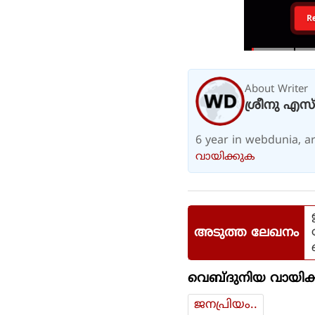
R
About Writer
ശ്രീനു എസ്
6 year in webdunia, are
വായിക്കുക
അടുത്ത ലേഖനം
വെബ്ദുനിയ വായിക്
ജനപ്രിയം..