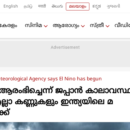
English
தமிழ்
मराठी
తెలుగు
മലയാളം
ಕನ್ನಡ
ગુજરાતી
കേരളം
സിനിമ
ആരോഗ്യം
സ്ത്രീ
വീഡ
teorological Agency says El Nino has begun
രംഭിച്ചെന്ന് ജപ്പാന്‍ കാലാവസ്
്ലാ കണ്ണുകളും ഇന്ത്യയിലെ മ
ക്