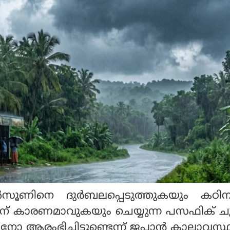
്‍സൂണിനെ ദുര്‍ബലപ്പെടുത്തുകയും കഠി
ിന് കാരണമാവുകയും ചെയ്യുന്ന പസഫിക് ച
നിനോ ആരംഭിച്ചിട്ടുണ്ടെന്ന് ജപ്പാന്‍ കാലാവസ