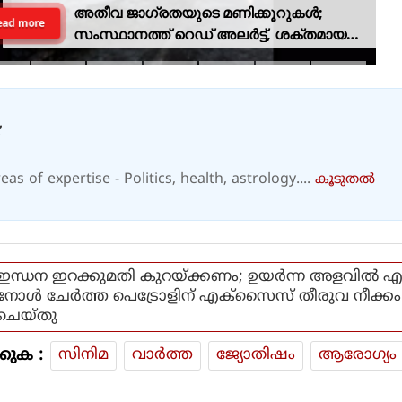
അതീവ ജാഗ്രതയുടെ മണിക്കൂറുകൾ;
ead more
സംസ്ഥാനത്ത് റെഡ് അലർട്ട്, ശക്തമായ
കാറ്റിനും സാധ്യത
as of expertise - Politics, health, astrology....
കൂടുതല്‍
ഇന്ധന ഇറക്കുമതി കുറയ്ക്കണം; ഉയര്‍ന്ന അളവില്‍ 
നോള്‍ ചേര്‍ത്ത പെട്രോളിന് എക്‌സൈസ് തീരുവ നീക്കം
ചെയ്തു
കുക :
സിനിമ
വാര്‍ത്ത
ജ്യോതിഷം
ആരോഗ്യം