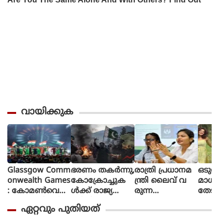
വായിക്കുക
Glassgow Comm
ഭരണം തകര്‍ന്നു,
രാത്രി പ്രധാനമ
ഒടുവ
onwealth Games
കോക്രോച്ചുക
ന്ത്രി ലൈവ് വ
മാധ
: കോമൺവെൽ
ള്‍ക്ക് രാജ്യത്തെ
രുന്ന
തേടി
ത്ത് ഗെയിംസിന്
മറിച്ചിടാന്‍ ക
പോലെയാണൊ
ന്ന് 
ഏറ്റവും പുതിയത്
ഗ്ലാസ്ഗോയിൽ
ഴിയും:
ലീവ് പ്ര
ശബ്