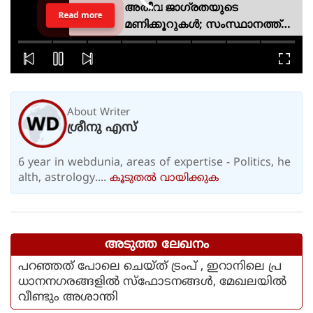
അതീവ ജാഗ്രതയുടെ
Read more
മണിക്കൂറുകൾ; സംസ്ഥാനത്ത്
റെഡ് അലർട്ട്, ശക്തമായ
കാറ്റിനും സാധ്യത
About Writer
ശ്രീനു എസ്
6 year in webdunia, areas of expertise - Politics, he
alth, astrology....
കൂടുതല്‍ വായിക്കുക
അടുത്ത ലേഖനം
പറഞ്ഞത് പോലെ ചെയ്ത് ട്രംപ് , ഇറാനിലെ പ്ര
ധാനനഗരങ്ങളിൽ സ്ഫോടനങ്ങൾ, മേഖലയിൽ
വീണ്ടും അശാന്തി