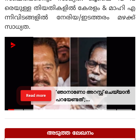
രെയുള്ള തിയതികളിൽ കേരളം & മാഹി എ
ന്നിവിടങ്ങളിൽ നേരിയ/ഇടത്തരം മഴക്ക്
സാധ്യത.
'ഞാനാണോ അറസ്റ്റ് ചെയ്യാൻ
Read more
പറയേണ്ടത്';
ടി.ജി.മോഹൻദാസിനെതിരായ
നടപടിയിൽ ആഭ്യന്തര മന്ത്രി
അടുത്ത ലേഖനം