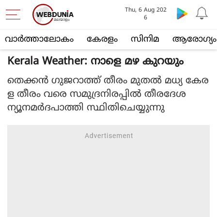
Thu, 6 Aug 202
6
വാര്‍ത്താലോകം
കേരളം
സിനിമ
ആരോഗ്യം
Kerala Weather: നാളെ മഴ കുറയും
തെക്കൻ ഗുജറാത്ത് തീരം മുതൽ മധ്യ കേര
ള തീരം വരെ സമുദ്രനിരപ്പിൽ തീരദേശ
ന്യൂനമർദപാത്തി സ്ഥിതിചെയ്യുന്നു