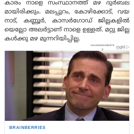
കാരം നാളെ സംസ്ഥാനത്ത് മഴ ദുർബല
മായിരിക്കും. മലപ്പുറം, കോഴിക്കോട്, വയ
നാട്, കണ്ണൂർ, കാസർഗോഡ് ജില്ലകളിൽ
യെല്ലോ അലർട്ടാണ് നാളെ ഉള്ളത്. മറ്റു ജില്ല
കൾക്കു മഴ മുന്നറിയിപ്പില്ല.