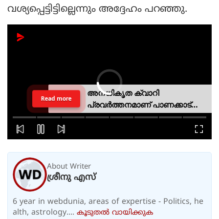
വശ്യപ്പെട്ടിട്ടില്ലെന്നും അദ്ദേഹം പറഞ്ഞു.
അനധികൃത ക്വാറി
Read more
പ്രവര്‍ത്തനമാണ് പാണക്കാട്
ഉരുള്‍പൊട്ടലിന്
കാരണമായതെന്ന് മന്ത്രി പികെ
കുഞ്ഞാലിക്കുട്ടി
About Writer
ശ്രീനു എസ്
6 year in webdunia, areas of expertise - Politics, he
alth, astrology....
കൂടുതല്‍ വായിക്കുക