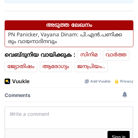
അടുത്ത ലേഖനം
PN Panicker, Vayana Dinam: പി.എൻ.പണിക്ക
രും വായനാദിനവും
വെബ്ദുനിയ വായിക്കുക :
സിനിമ
വാര്‍ത്ത
ജ്യോതിഷം
ആരോഗ്യം
ജനപ്രിയം..