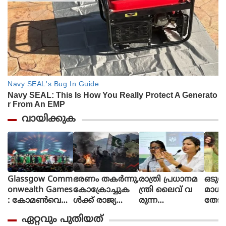
വായിക്കുക
Glassgow Comm
ഭരണം തകര്‍ന്നു,
രാത്രി പ്രധാനമ
ഒടുവ
onwealth Games
കോക്രോച്ചുക
ന്ത്രി ലൈവ് വ
മാധ
: കോമൺവെൽ
ള്‍ക്ക് രാജ്യത്തെ
രുന്ന
തേടി
ത്ത് ഗെയിംസിന്
മറിച്ചിടാന്‍ ക
പോലെയാണൊ
ന്ന് 
ഏറ്റവും പുതിയത്
ഗ്ലാസ്ഗോയിൽ
ഴിയും:
ലീവ് പ്ര
ശബ്