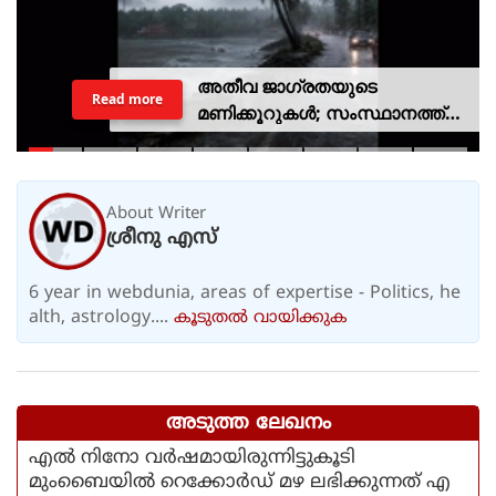
അതീവ ജാഗ്രതയുടെ
Read more
മണിക്കൂറുകൾ; സംസ്ഥാനത്ത്
റെഡ് അലർട്ട്, ശക്തമായ
കാറ്റിനും സാധ്യത
About Writer
ശ്രീനു എസ്
6 year in webdunia, areas of expertise - Politics, he
alth, astrology....
കൂടുതല്‍ വായിക്കുക
അടുത്ത ലേഖനം
എല്‍ നിനോ വര്‍ഷമായിരുന്നിട്ടുകൂടി
മുംബൈയില്‍ റെക്കോര്‍ഡ് മഴ ലഭിക്കുന്നത് എ