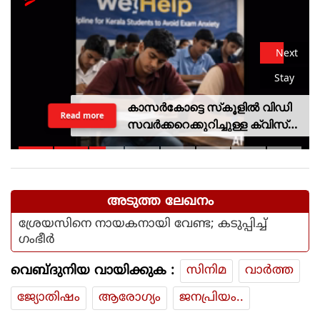
Next
Stay
കാസര്‍കോട്ടെ സ്‌കൂളില്‍ വിഡി
Read more
സവര്‍ക്കറെക്കുറിച്ചുള്ള ക്വിസ്
മത്സരം; അന്വേഷണത്തിന്
വിദ്യാഭ്യാസ മന്ത്രിയുടെ
ഉത്തരവ്
അടുത്ത ലേഖനം
ശ്രേയസിനെ നായകനായി വേണ്ട; കടുപ്പിച്ച്
ഗംഭീർ
വെബ്ദുനിയ വായിക്കുക :
സിനിമ
വാര്‍ത്ത
ജ്യോതിഷം
ആരോഗ്യം
ജനപ്രിയം..