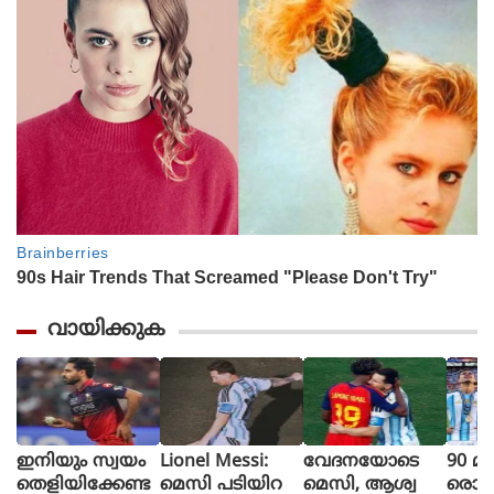
വായിക്കുക
ഇനിയും സ്വയം
Lionel Messi:
വേദനയോടെ
90 മി
തെളിയിക്കേണ്ട
മെസി പടിയിറ
മെസി, ആശ്വ
രൊറ്റ 