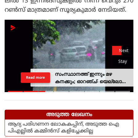
ലിൽ 13 ഇന്നിങ്‌സുകളിൽ നിന്ന് വെറും 270
റൺസ് മാത്രമാണ് സൂര്യകുമാർ നേടിയത്.
Next
Stay
സംസ്ഥാനത്ത് ഇന്നും മഴ
Read more
കനക്കും; ഓറഞ്ച്- യെല്ലോ
അലര്‍ട്ടുകള്‍ പ്രഖ്യാപിച്ചു
അടുത്ത ലേഖനം
ആദ്യ പരിഗണന ലോകകപ്പിന്, അടുത്ത ഐ
പിഎല്ലിൽ കമ്മിൻസ് കളിച്ചേക്കില്ല