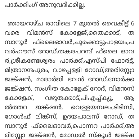
പാര്‍ക്കിംഗ് അനുവദിക്കില്ല.
ഞായറാഴ്ച രാവിലെ 7 മുതല്‍ വൈകീട്ട് 6
വരെ വിമന്‍സ് കോളേജ്,തൈക്കാട്, ത
മ്പാനൂര്‍ ഫ്‌ലൈഓവര്‍,ചൂരക്കാട്ടുപാളയം,പ
വര്‍ഹൗസ് റോഡ്,തകരപറമ്പ് ഫ്‌ലൈ ഓവ
ര്‍,ശ്രീകണ്ടേശ്വരം പാര്‍ക്ക്,എസ്പി ഫോര്‍ട്ട്,
മിത്രാനന്ദപുരം, വാഴപ്പള്ളി റോഡ്,അരിസ്റ്റോ
ജങ്ക്ഷന്‍, മാരാര്‍ജി ഭവന്‍ റോഡ്,നോര്‍ക്ക
ജങ്ക്ഷന്‍, സംഗീത കോളേക് റോദ്, വിമന്‍സ്
കോളേക്, വഴുതക്കാട്,പിഎച്ച്ക്യൂ, ആ
ല്‍ത്തറ ജങ്ക്ഷന്‍, വെള്ളയമ്പലം,ടിടിസി,
ഗോള്‍ഫ് ലിങ്ക്‌സ്, ഉദയപാലസ് റോഡ്, ത
മ്പാനൂര്‍ ഫ്‌ലൈഓവര്‍,പൊന്നറ പാര്‍ക്ക്,അ
രിസ്റ്റോ ജങ്ക്ഷന്‍, മോഡല്‍ സ്‌കൂള്‍ ജങ്ക്ഷ