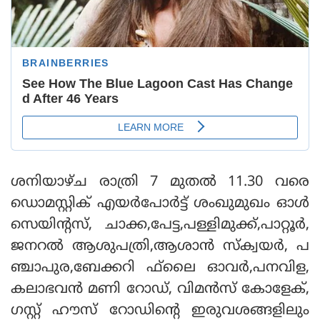
ശനിയാഴ്ച രാത്രി 7 മുതല്‍ 11.30 വരെ
ഡൊമസ്റ്റിക് എയര്‍പോര്‍ട്ട് ശംഖുമുഖം ഓള്‍
സെയിന്റസ്, ചാക്ക,പേട്ട,പള്ളിമുക്ക്,പാറ്റൂര്‍,
ജനറല്‍ ആശുപത്രി,ആശാന്‍ സ്‌ക്വയര്‍, പ
ഞ്ചാപുര,ബേക്കറി ഫ്‌ലൈ ഓവര്‍,പനവിള,
കലാഭവന്‍ മണി റോഡ്, വിമന്‍സ് കോളേക്,
ഗസ്റ്റ് ഹൗസ് റോഡിന്റെ ഇരുവശങ്ങളിലും