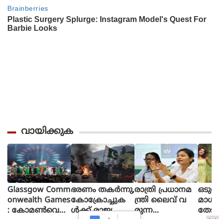
വായിക്കുക
Glassgow Comm
ഭരണം തകര്‍ന്നു,
രാത്രി പ്രധാനമ
ഒടുവ
onwealth Games
കോക്രോച്ചുക
ന്ത്രി ലൈവ് വ
മാധ
: കോമൺവെൽ
ള്‍ക്ക് രാജ്യത്തെ
രുന്ന
തേടി