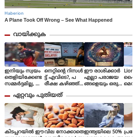
വായിക്കുക
ഇനിയും സ്വയം
നെറ്റിൻ്റെ റിസൾ
ഈ രാശിക്കാര്‍
Lione
തെളിയിക്കേണ്ട
ട്ട് എവിടെ?, പ
എല്ലാ പരാജയ
ഫൈ
സമ്മർദ്ദമില്ല, അ
രീക്ഷ കഴിഞ്ഞ്
ങ്ങളെയും ഒരു
മെസി
വസരങ്ങൾ ല
ഒരു മാസ
തിരിച്ചുവര
ണ പന്
ഏറ്റവും പുതിയത്
ഭിച്ചാൽ സ
മായിട്ടും ഉത്തര
വാക്കി മാറ്റുന്നു
ന്തോഷം അത്ര
സൂചിക
മാത്രം : ഭുവ
പോലുമില്ല, ആ
നേശ്വർ കുമാർ
ശങ്കയിൽ
വിദ്യാർഥികൾ
കിടപ്പറയിൽ ഈ
വില നോക്കാതെ
ഇന്ത്യയിലെ 50%
പ്രമേ