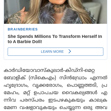
കാര്‍ഡിയോവാസ്‌കുലാര്‍-കിഡ്‌നി-മെറ്റ
ബോളിക് (സികെഎം) സിന്‍ഡ്രോം എന്നത്
ഹൃദ്രോഗം, വൃക്കരോഗം, പൊണ്ണത്തടി, പ്ര
മേഹം, മറ്റ് ഉപാപചയ വൈകല്യങ്ങള്‍ എ
ന്നിവ പരസ്പരം ഇടപഴകുകയും കാലക്ര
മേണ വഷളാവുകയും ചെയ്യുന്ന ഒരു അവ