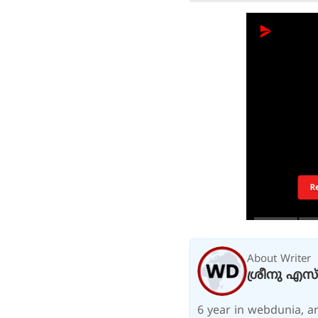
R
About Writer
ശ്രീനു എസ്
6 year in webdunia, are