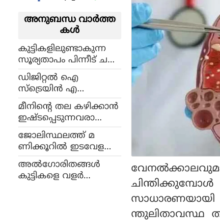
അനുബന്ധ വാര്‍ത്ത
കള്‍
കുട്ടികളിലുണ്ടാകുന്ന
സൂര്യതാപം പിന്നീട് ച
ര്‍മ്മ കാന്‍സറിന് കാര
ഡിജിറ്റല്‍ ഐ
ണമാകും; ഇക്കാര്യങ്ങള്‍
സ്‌ട്രെയിന്‍ എ
അറിയണം
ന്താണെന്നറിയാമോ, ല
മീനിന്റെ തല കഴിക്കാന്‍
ക്ഷണങ്ങള്‍ ഇവ
ഇഷ്ടപ്പെടുന്നവരാണോ,
യൊക്കെ
ആരോഗ്യഗുണങ്ങള്‍
ജോലിസ്ഥലത്ത് മ
നിരവധി
ണിക്കൂറില്‍ ഇടവേള
യില്ലാതെ ഇരിക്കുക
അൽഗോരിതങ്ങൾ
വേനല്‍ക്കാലവുമാ
യാണെങ്കില്‍ കാന്‍സര്‍
കുട്ടികളെ വളർ
സാധ്യത കൂടും!പുതിയ
ചിന്തിക്കുമ്പോള
ത്തുമ്പോൾ: ഡിജിറ്റൽ
പഠനം മുന്നറിയിപ്പ് ന
സാധാരണയായി 
ലഹരിയുടെ കാണാപ്പുറ
ല്‍കുന്നു
ങ്ങളും പ്രതിരോധ വഴിക
ന്തുലിതാവസ്ഥ