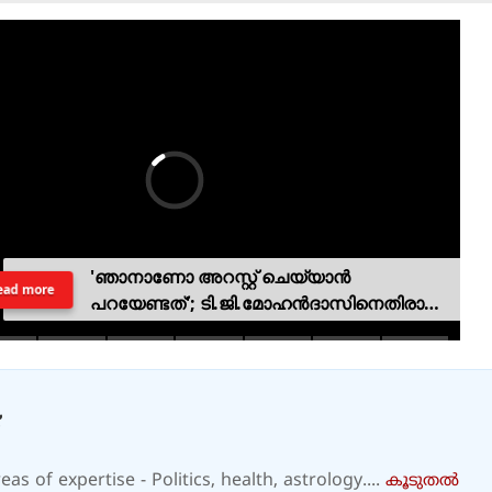
'ഞാനാണോ അറസ്റ്റ് ചെയ്യാൻ
ead more
പറയേണ്ടത്'; ടി.ജി.മോഹൻദാസിനെതിരായ
നടപടിയിൽ ആഭ്യന്തര മന്ത്രി
as of expertise - Politics, health, astrology....
കൂടുതല്‍