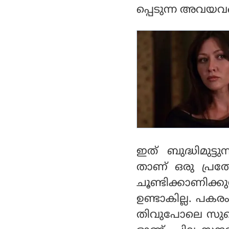
ളും
പ്പെടുന്ന അവയവങ്
ഇത് ബുദ്ധിമുട്ട
താണ് ഒരു പ്രത്
ചൂണ്ടിക്കാണിക്ക
ഉണ്ടാകില്ല. പക
തിവുപോലെ സുഖം