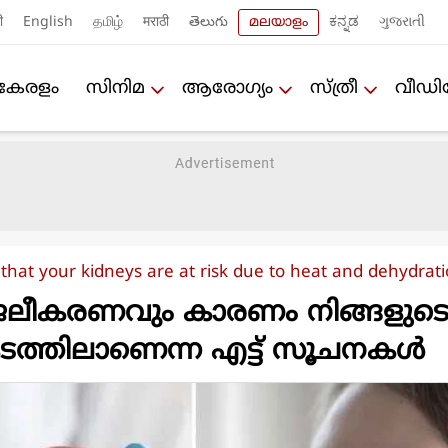
ी
English
தமிழ்
मराठी
తెలుగు
മലയാളം
ಕನ್ನಡ
ગુજરાતી
കേരളം
സിനിമ
ആരോഗ്യം
സ്ത്രീ
വീഡ
 that your kidneys are at risk due to heat and dehydrat
‍ജ്ജലീകരണവും കാരണം നിങ്ങളുട
ത്തിലാണെന്ന എട്ട് സൂചനകള്‍