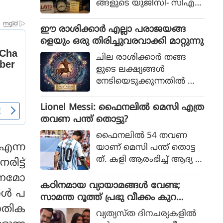
ങ്ങളുടെ യുജിസി- സിഎ
സ്‌ഐആര്‍ നെറ്റ് പരീക്ഷ
കള്‍ നടന്നത്.
ഈ രാശിക്കാര്‍ എല്ലാ പരാജയങ്ങ
ളെയും ഒരു തിരിച്ചുവരവാക്കി മാറ്റുന്നു
ചില രാശിക്കാര്‍ തങ്ങ
ളുടെ ലക്ഷ്യങ്ങള്‍
നേടിയെടുക്കുന്നതില്‍ അ
ചഞ്ചലരും സ്ഥിരോത്സാഹ
മുള്ളവരുമാണെന്ന് പറയ
Lionel Messi: ഫൈനലിൽ മെസി എത്ര
പ്പെടുന്നു. എത്ര പരാജയ
തവണ പന്ത് തൊട്ടു?
ങ്ങള്‍ നേരിട്ടാലും അവര്‍
ഫൈനലിൽ 54 തവണ
തങ്ങളുടെ സ്വപ്നങ്ങള്‍
 എന്ന
യാണ് മെസി പന്ത് തൊട്ട
സാക്ഷാത്കരിക്കാന്‍ ശ്ര
ത്. കളി ആരംഭിച്ച് ആദ്യ 1
ിട്ട്
മിച്ചുകൊണ്ടിരിക്കും.
5 മിനിറ്റിൽ മെസിക്ക് ഒരു ട
്ഷണമോ
ച്ച് മാത്രം
കഠിനമായ വ്യായാമങ്ങള്‍ വേണ്ട;
ള്‍ പ
സാമന്ത റൂത്ത് പ്രഭു വീക്കം കുറ
ാതിക
യ്ക്കുന്നതിനുള്ള ഏഴ് പ്രഭാത ശീലങ്ങ
വ്യത്യസ്ത ദിനചര്യകളില്‍
ള്‍ പങ്കുവയ്ക്കുന്നു