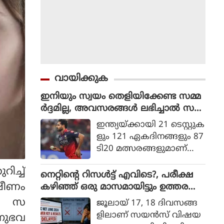
വായിക്കുക
ഇനിയും സ്വയം തെളിയിക്കേണ്ട സമ്മ
ർദ്ദമില്ല, അവസരങ്ങൾ ലഭിച്ചാൽ സ
ന്തോഷം അത്രമാത്രം : ഭുവനേശ്വർ
ഇന്ത്യയ്ക്കായി 21 ടെസ്റ്റുക
കുമാർ
ളും 121 ഏകദിനങ്ങളും 87
ടി20 മത്സരങ്ങളുമാണ്
ഭുവനേശ്വര്‍ കുമാര്‍ ക
ിച്ച്
ളിച്ചിട്ടുള്ളത്.
നെറ്റിൻ്റെ റിസൾട്ട് എവിടെ?, പരീക്ഷ
്ഷീണം
കഴിഞ്ഞ് ഒരു മാസമായിട്ടും ഉത്തര
സൂചിക പോലുമില്ല, ആശങ്കയിൽ
വക സ
ജൂലായ് 17, 18 ദിവസങ്ങ
വിദ്യാർഥികൾ
ളിലാണ് സയന്‍സ് വിഷയ
നുഭവ