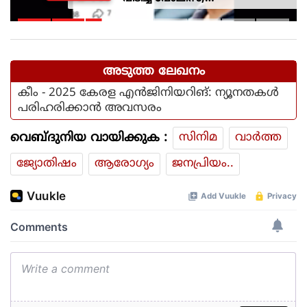
സ്റ്റേഷനിലെത്തി പത്രവായന,
കടലിൽ കാണാതായവരെ
കിട്ടിയോ എന്ന് പരിഹാസം
അടുത്ത ലേഖനം
കീം - 2025 കേരള എന്‍ജിനിയറിങ്: ന്യൂനതകള്‍
പരിഹരിക്കാന്‍ അവസരം
വെബ്ദുനിയ വായിക്കുക :
സിനിമ
വാര്‍ത്ത
ജ്യോതിഷം
ആരോഗ്യം
ജനപ്രിയം..