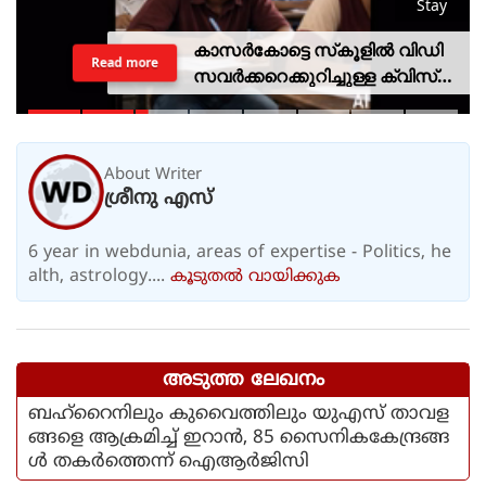
Stay
കാസര്‍കോട്ടെ സ്‌കൂളില്‍ വിഡി
Read more
സവര്‍ക്കറെക്കുറിച്ചുള്ള ക്വിസ്
മത്സരം; അന്വേഷണത്തിന്
വിദ്യാഭ്യാസ മന്ത്രിയുടെ
ഉത്തരവ്
About Writer
ശ്രീനു എസ്
6 year in webdunia, areas of expertise - Politics, he
alth, astrology....
കൂടുതല്‍ വായിക്കുക
അടുത്ത ലേഖനം
ബഹ്റൈനിലും കുവൈത്തിലും യുഎസ് താവള
ങ്ങളെ ആക്രമിച്ച് ഇറാൻ, 85 സൈനികകേന്ദ്രങ്ങ
ൾ തകർത്തെന്ന് ഐആർജിസി