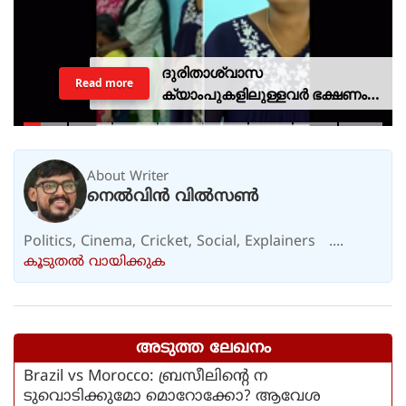
ദുരിതാശ്വാസ
Read more
ക്യാംപുകളിലുള്ളവർ ഭക്ഷണം
കഴിക്കുന്നത് സ്വന്തം കാശ്
കൊണ്ട് വാങ്ങി; ദുരിതക്കയം
About Writer
നെൽവിൻ വിൽസൺ
Politics, Cinema, Cricket, Social, Explainers ....
കൂടുതല്‍ വായിക്കുക
അടുത്ത ലേഖനം
Brazil vs Morocco: ബ്രസീലിന്റെ ന
ടുവൊടിക്കുമോ മൊറോക്കോ? ആവേശ