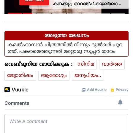
കനക്കും; ഓറഞ്ച് -യെല്ലോ
അലര്‍ട്ടുകള്‍ പ്രഖ്യാപിച്ചു
അടുത്ത ലേഖനം
കമൽഹാസൻ ചിത്രത്തിൽ നിന്നും ദുൽഖർ പുറ
ത്ത്, പകരമെത്തുന്നത് മറ്റൊരു സൂപ്പർ താരം
വെബ്ദുനിയ വായിക്കുക :
സിനിമ
വാര്‍ത്ത
ജ്യോതിഷം
ആരോഗ്യം
ജനപ്രിയം..