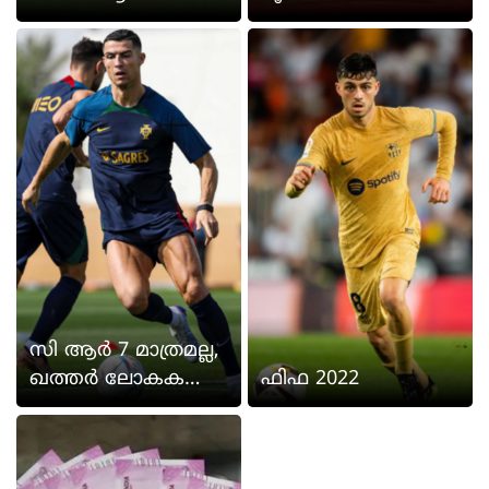
നിതാതാരങ്ങൾ
യ്‌ക്കേണ്ടത് എങ്ങ
നെ?
സി ആർ 7 മാത്രമല്ല,
ഖത്തർ ലോകക
ഫിഫ 2022
പ്പിൽ ഏഴാം നമ്പ
റിൽ ഇനിയുമുണ്ട്
താരങ്ങൾ