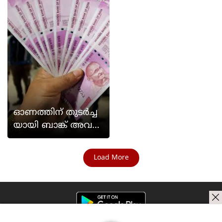
ഓണത്തിന് തുടര്‍ച്ച
യായി ബാങ്ക് അവധി
!
Load More