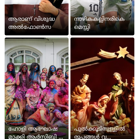
ആരാണ് വിശുദ്ധ
നാഴികകല്ലിനരികെ
അല്‍ഫോണ്‍സ
മെസ്സി
ഹോളി ആഘോഷ
പുല്‍ക്കൂടിനുള്ളില്‍
മാക്കി ആർസിബി വ
രൂപങ്ങള്‍ വ