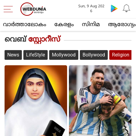
Sun, 9 Aug 202
6
വാര്‍ത്താലോകം
കേരളം
സിനിമ
ആരോഗ്യം
വെബ്
സ്റ്റോറീസ്
News
LifeStyle
Mollywood
Bollywood
Religion