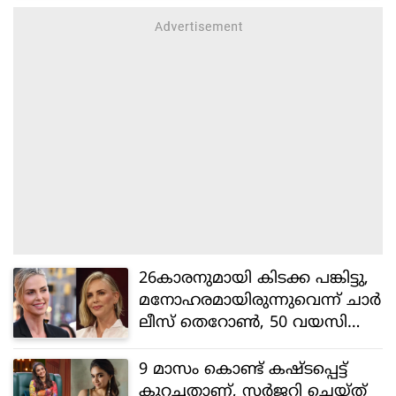
26കാരനുമായി കിടക്ക പങ്കിട്ടു,
മനോഹരമായിരുന്നുവെന്ന് ചാർ
ലീസ് തെറോൺ, 50 വയസിലെ
സിംഗിൾ ലൈഫ് ആസ്വ
ദിക്കുന്നുവെന്ന് താരം
9 മാസം കൊണ്ട് കഷ്ടപ്പെട്ട്
കുറച്ചതാണ്, സർജറി ചെയ്ത്