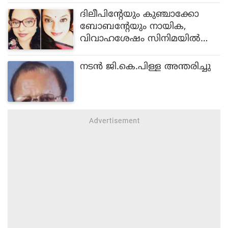
ദിലീപിന്റേയും കുഞ്ചാക്കോ
ബോബന്റേയും നായിക,
വിവാഹശേഷം സിനിമയില്‍
നിന്ന് ബ്രേക്ക്; തേജാലി എന്ന
സുലേഖയെ മലയാളികള്‍ക്ക്
നടന്‍ ജി.കെ.പിള്ള അന്തരിച്ചു
ഓര്‍മയില്ലേ?