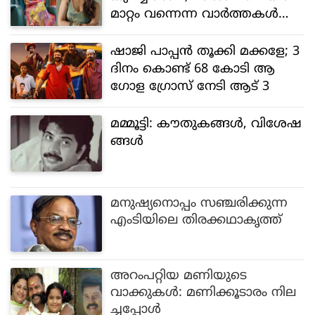
മാറ്റം വന്നെന്ന വാർത്തകൾക്ക്
വർക്കൗട്ട് വീഡിയോ കൊണ്ട് മ
റുപടി നൽകി കീർത്തി സുരേഷ്
ഷാജി പാപ്പൻ തൂക്കി മക്കളേ; 3
ദിനം കൊണ്ട് 68 കോടി ആ
ഗോള ഗ്രോസ് നേടി ആട് 3
മമ്മൂട്ടി: കൗതുകങ്ങള്‍, വിശേഷ
ങ്ങള്‍
മനുഷ്യനൊപ്പം സഞ്ചരിക്കുന്ന
എംടിയിലെ തിരക്കഥാകൃത്ത്
അറംപറ്റിയ മണിയുടെ
വാക്കുകൾ: മണിക്കൂടാരം നില
ച്ചപ്പോൾ