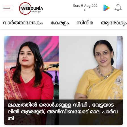
Sun, 9 Aug 202
6
വാര്‍ത്താലോകം
കേരളം
സിനിമ
ആരോഗ്യം
ലക്ഷത്തിൽ ഒരാൾക്കുള്ള സിദ്ധി , വേട്ടയാട
ലിൽ തളരരുത്, അൻസിബയോട് മാല പാർവ
തി