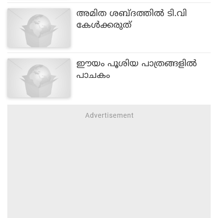
അമിത ശബ്‌ദത്തില്‍ ടി.വി
കേള്‍ക്കരുത്‌
ഈയം പൂശിയ പാത്രങ്ങളില്‍
പാചകം