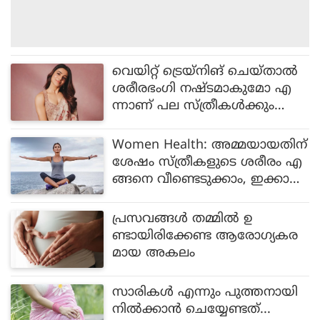
വെയിറ്റ് ട്രെയ്നിങ് ചെയ്താൽ
ശരീരഭംഗി നഷ്ടമാകുമോ എ
ന്നാണ് പല സ്ത്രീകൾക്കും
പേടി, എന്നാൽ 40കളിലേക്ക് ക
ടക്കുമ്പോൾ സ്ത്രീകൾ ചെയ്യ
Women Health: അമ്മയായതിന്
ണം: സാമന്ത റൂത്ത് പ്രഭു
ശേഷം സ്ത്രീകളുടെ ശരീരം എ
ങ്ങനെ വീണ്ടെടുക്കാം, ഇക്കാര്യ
ങ്ങളിൽ ശ്രദ്ധ വേണം
പ്രസവങ്ങള്‍ തമ്മില്‍ ഉ
ണ്ടായിരിക്കേണ്ട ആരോഗ്യകര
മായ അകലം
സാരികൾ എന്നും പുത്തനായി
നിൽക്കാൻ ചെയ്യേണ്ടത്...