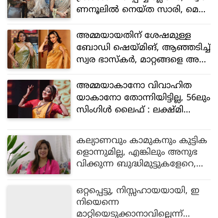
ണനൂലിൽ നെയ്ത സാരി, മെറ്റ്
ഗാലയെ അമ്പരപ്പിച്ച് ഇഷ
അംബാനി
അമ്മയായതിന് ശേഷമുള്ള
ബോഡി ഷെയ്മിങ്, ആഞ്ഞടിച്ച്
സ്വര ഭാസ്കർ, മാറ്റങ്ങളെ അ
ഭിമാനത്തോടെയാണ് കാണുന്ന
തെന്ന് മറുപടി
അമ്മയാകാനോ വിവാഹിത
യാകാനോ തോന്നിയിട്ടില്ല, 56ലും
സിംഗിൾ ലൈഫ് : ലക്ഷ്മി
ഗോപാലസ്വാമി
കല്യാണവും കാമുകനും കുട്ടിക
ളൊന്നുമില്ല, എങ്കിലും അനുഭ
വിക്കുന്ന ബുദ്ധിമുട്ടുകളേറെ,
തുറന്ന് പറഞ്ഞ് രഞ്ജിനി ഹ
രിദാസ്
ഒറ്റപ്പെട്ടു, നിസ്സഹായയായി, ഇ
നിയെന്നെ
മാറ്റിയെടുക്കാനാവില്ലെന്ന്