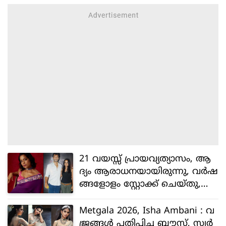
21 വയസ്സ് പ്രായവ്യത്യാസം, ആ
ദ്യം ആരാധനയായിരുന്നു, വർഷ
ങ്ങളോളം സ്റ്റോക്ക് ചെയ്തു,
പിന്നീട് ഡേറ്റിങ്ങിലായി, മിലിന്ദ്
സോമനുമായുള്ള പ്രണയത്തെ
Metgala 2026, Isha Ambani : വ
പറ്റി ഷഹാന ഗോസ്വാമി
ജ്രങ്ങൾ പതിപ്പിച്ച ബ്ലൗസ്, സ്വർ