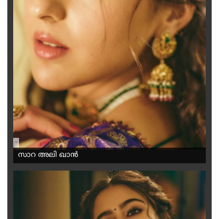
-
സാറ അലി ഖാൻ