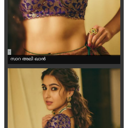
-
സാറ അലി ഖാൻ