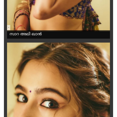
-
സാറ അലി ഖാൻ