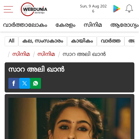
Sun, 9 Aug 202
6
വാര്‍ത്താലോകം
കേരളം
സിനിമ
ആരോഗ്യം
All
കല, സംസകാരം
കായികം
വാര്‍ത്ത
ആത്
സിനിമ
സിനിമ
സാറ അലി ഖാൻ
സാറ അലി ഖാൻ