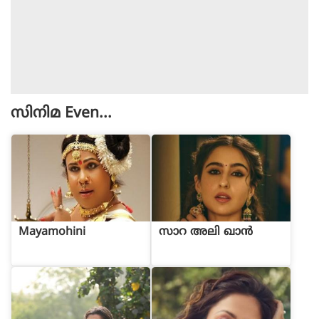
സിനിമ
Even...
Mayamohini
സാറ അലി ഖാൻ