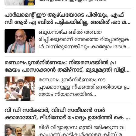
യാള്‍ക്കെതിരെ നിയമപരമായ നടപ
ടികള്‍ സ്വീകരിക്കുന്നതില്‍ തടസ്സങ്ങ
പാര്‍ലമെന്റ് ഈ ആഴ്ചയോടെ പിരിയും, എഫ്
ളില്ലെന്നും പ്രതിപക്ഷ നേതാവായ
സി ആര്‍ എ ബില്‍ പട്ടികയിലില്ല, അമിത് ഷാ മ
പിണറായി വിജയനാണ് വ്യക്ത
റുപടിയില്ലാതെ മടങ്ങുമോ?
ബുധനാഴ്ച ബില്‍ അവത
മാക്കിയത്.
രിപ്പിക്കുമെന്ന് നേരത്തെ റിപ്പോര്‍ട്ടുക
ള്‍ വന്നിരുന്നെങ്കിലും കാര്യോപദേശ
കസമിതിയിലെ ധാരണപ്രകാരം സ
ര്‍ക്കാര്‍ തയ്യാറാക്കിയ പട്ടികയില്‍ 4
മണ്ഡലപുനർനിർണയം: നിയമസഭയിൽ പ്ര
ബില്ലുകളാണുള്ളത്.
മേയം പാസാക്കാൻ തമിഴ്‌നാട്, മുഖ്യമന്ത്രി വിളിച്ച
യോഗം ഡിഎംകെ ബഹിഷ്കരിച്ചു
മണ്ഡലപുനര്‍നിര്‍ണയം നട
പ്പാക്കാനുള്ള നീക്കത്തിനെതിരായ പ്ര
മേയം നിയമസഭയില്‍
പാസാക്കാനൊരുങ്ങി തമിഴ്നാട്.
മുഖ്യമന്ത്രി സി ജോസഫ് വിജയുടെ
വി ഡി സർക്കാർ, വിഡി സതീശൻ സർ
നേതൃത്വത്തില്‍ സംസ്ഥാനത്തെ എം
ക്കാരായോ?, ലീഗിനോട് ചോദ്യം ഉയർത്തി കെ ടി
പിമാരുമായി നടന്ന കൂടിക്കാഴ്ചയ്ക്ക്
ജലീൽ
ലീഗ് വിദ്യാഭ്യാസ മന്ത്രി ഭരിക്കുന്ന വ
പിന്നാലെയാണ് തീരുമാനം.
കുപ്പാണ് കുട്ടികള്‍ക്കുളള ക്വിസ് മ