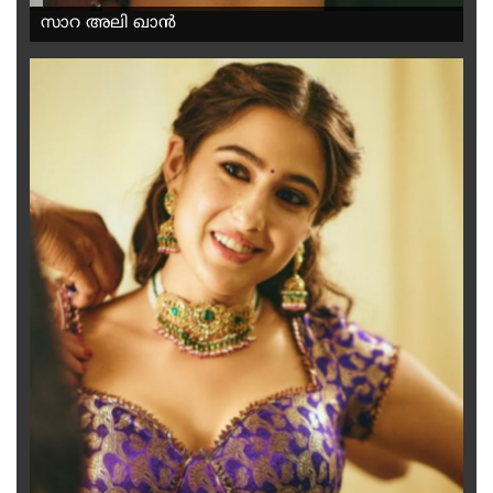
സാറ അലി ഖാൻ