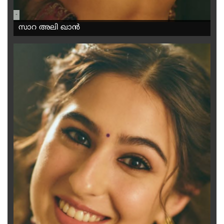
-
സാറ അലി ഖാൻ