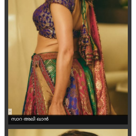
-
സാറ അലി ഖാൻ