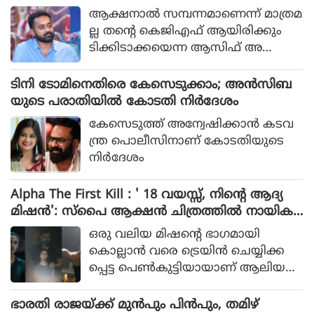
യാത്ര തിരിക്കുന്ന പോലീസ് സംഘ
അലി
ആക്ഷനാല്‍ സമ്പന്നമാണെന്ന് മാത്രമ
ത്തിന്റെ കഥയായിരുന്നു 2023ല്‍ പുറ
ല്ല തന്റെ കെജിഎഫ് ആയിരിക്കും
ത്തിറങ്ങിയ സിനിമ പറഞ്ഞത്.
ടിക്കിടാക്കയെന്ന ആസിഫ് അ
ലിയുടെ തുറന്നുപറയലും ഒപ്പം വി എ
സ് രോഹിത്- ആസിഫ് അലി
ടിനി ടോമിനെതിരെ കേസെടുക്കാം; അൻസിബ
കൂട്ടുക്കെട്ടിലുള്ള വിശ്വാസവും സിനിമ
യുടെ പരാതിയിൽ കോടതി നിർദേശം
യ്ക്ക് വലിയ ഹൈപ്പ് നല്‍കിയിട്ടുണ്ട്.
കേസെടുത്ത് അന്വേഷിക്കാൻ കടവ
ന്ത്ര പൊലീസിനാണ് കോടതിയുടെ
നിർദേശം
Alpha The First Kill : ' 18 വയസ്സ്, നിന്റെ ആദ്യ
മിഷന്‍': സ്‌പൈ ആക്ഷന്‍ ചിത്രത്തില്‍ നായിക
യായി ആലിയ, ആല്‍ഫ ടീസര്‍ പുറത്ത്
ഒരു വലിയ മിഷന്റെ ഭാഗമായി
കൊല്ലാന്‍ വരെ ട്രെയിന്‍ ചെയ്യിക്ക
പ്പെട്ട പെണ്‍കുട്ടിയായാണ് ആലിയ
സിനിമയിലെത്തുന്നത്.
ഭാരതി രാജയ്ക്ക് മുൻപും പിൻപും, തമിഴ്