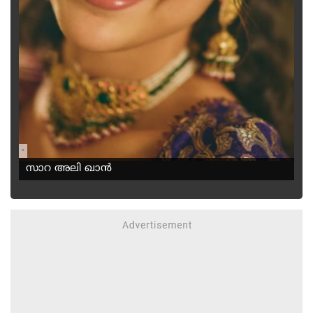
-
സാറ അലി ഖാൻ