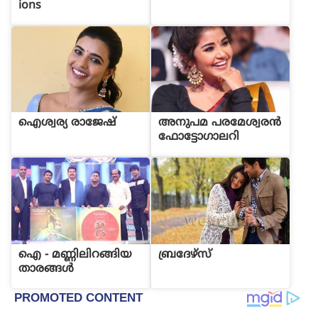
ions
ഐശ്വര്യ രാജേഷ്
അനുപമ പരമേശ്വരന്‍
ഫോട്ടോഗാലറി
ഐ - മണ്ണിലിറങ്ങിയ
ബ്രദേഴ്സ്
താരങ്ങള്‍