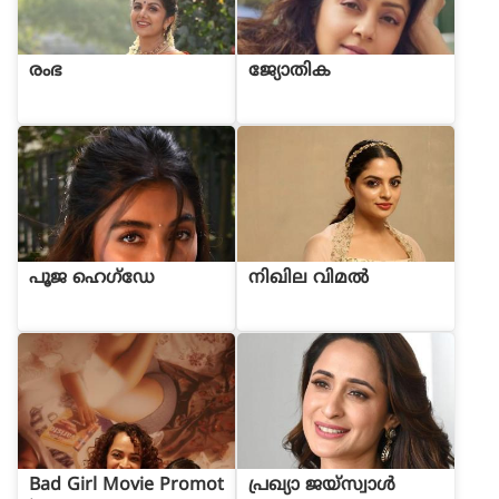
രംഭ
ജ്യോതിക
പൂജ ഹെഗ്ഡേ
നിഖില വിമൽ
Bad Girl Movie Promot
പ്രഖ്യാ ജയ്സ്വാൾ