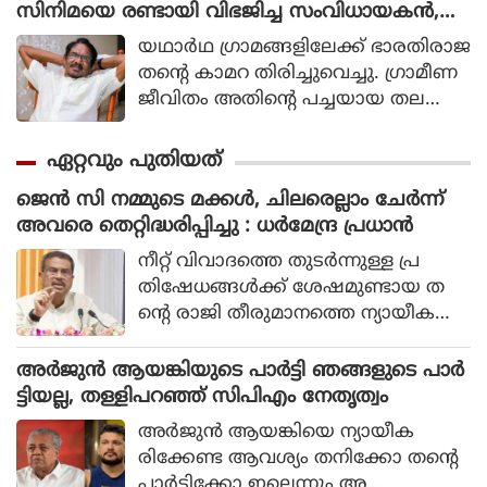
സിനിമയെ രണ്ടായി വിഭജിച്ച സംവിധായകൻ,
ഭാരതി രാജ വിട പറയുമ്പോൾ
യഥാര്‍ഥ ഗ്രാമങ്ങളിലേക്ക് ഭാരതിരാജ
തന്റെ കാമറ തിരിച്ചുവെച്ചു. ഗ്രാമീണ
ജീവിതം അതിന്റെ പച്ചയായ തല
ത്തില്‍ ആവിഷ്‌കരിച്ചുകൊണ്ടാണ്
ഭാരതിരാജ വിപ്ലവം തീര്‍ത്തത്.
ഏറ്റവും പുതിയത്
ജെൻ സി നമ്മുടെ മക്കൾ, ചിലരെല്ലാം ചേർന്ന്
അവരെ തെറ്റിദ്ധരിപ്പിച്ചു : ധർമേന്ദ്ര പ്രധാൻ
നീറ്റ് വിവാദത്തെ തുടര്‍ന്നുള്ള പ്ര
തിഷേധങ്ങള്‍ക്ക് ശേഷമുണ്ടായ ത
ന്റെ രാജി തീരുമാനത്തെ ന്യായീക
രിച്ചുകൊണ്ടാണ് ഭുവനേശ്വറിലെ ജെ
എം സര്‍വകലാശാലയിലെ
അർജുൻ ആയങ്കിയുടെ പാർട്ടി ഞങ്ങളുടെ പാർ
വിദ്യാര്‍ഥികളോടും അധ്യാപകരോടും
ട്ടിയല്ല, തള്ളിപറഞ്ഞ് സിപിഎം നേതൃത്വം
ധര്‍മേന്ദ്ര പ്രധാന്‍ സംസാരിച്ചത്.
അര്‍ജുന്‍ ആയങ്കിയെ ന്യായീക
രിക്കേണ്ട ആവശ്യം തനിക്കോ തന്റെ
പാര്‍ട്ടിക്കോ ഇല്ലെന്നും അ