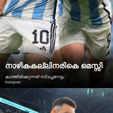
നാഴികകല്ലിനരികെ മെസ്സി
കാത്തിരിക്കുന്നത് സ്വപ്നനേട്ടം
Instagram