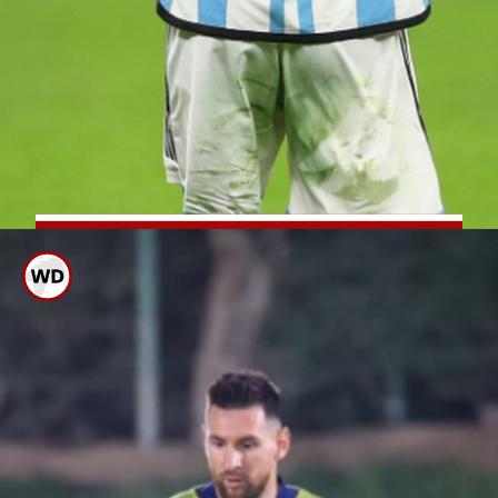
കുറസവോയ്ക്കെതിരെയാണ്
മത്സരം