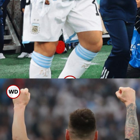
2022ലെ ലോകകപ്പ്
വിജയത്തിന് ശേഷം
സൗഹൃദമത്സരങ്ങളിലാണ്
അർജൻ്റീന