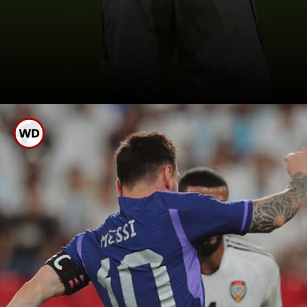
പനാമയ്ക്കെതിരായ
ആദ്യ മത്സരത്തിൽ
അർജൻ്റീന
വിജയിച്ചിരുന്നു