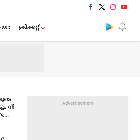
Follow us
ിയോ
ക്രിക്കറ്റ്‌
ലൂടെ
ടും നീ
നം
ാരിക
േ?