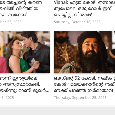
ടെ അച്ഛന്റെ കരണ
Vishal: എത്ര കോടി തന്നാ
കായലിൽ വീഴ്ത്തിയ
തുപോലെ ഒരു റോൾ ഇനി
ുഞ്ചാക്കോ'
ചെയ്യില്ല: വിശാൽ
ber 23, 2025
Saturday, October 18, 2025
ന്ന് ഇന്ത്യയിലെ
ബഡ്ജറ്റ് 92 കോടി, നഷ്ടം 
െ അസ്വസ്ഥരാക്കി,
കോടി; മരയ്ക്കാറിന്റെ നഷ്
ർന്നു: റാണി മുഖർ
ണക്ക് പറഞ്ഞ് നിർമാതാവ്
r 3, 2025
Thursday, September 25, 2025