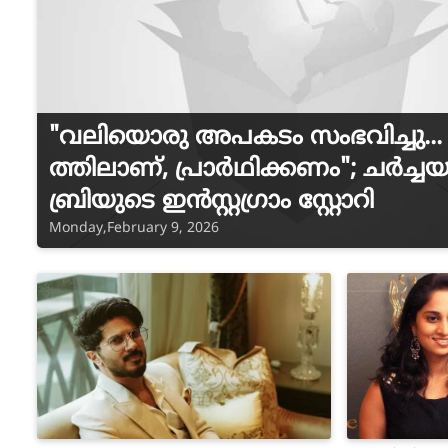
"വലിയൊരു അപകടം സംഭവിച്ചു... 
ത്തിലാണ്, പ്രാർഥിക്കണം"; ചർച്ചയ
ബ്രിയുടെ ഇൻസ്റ്റ​ഗ്രാം സ്റ്റോറി
Monday,February 9, 2026