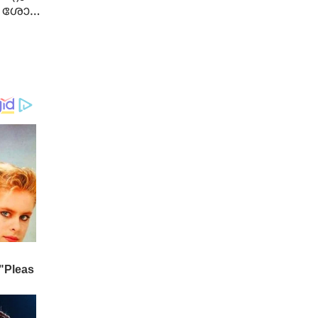
ൽ ശോഭ