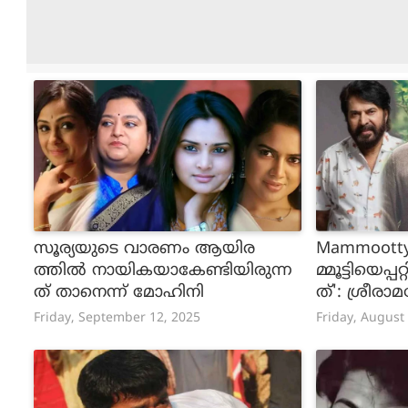
സൂര്യയുടെ വാരണം ആയിര
Mammootty
ത്തിൽ നായികയാകേണ്ടിയിരുന്ന
മ്മൂട്ടിയെപ്പ
ത് താനെന്ന് മോഹിനി
ത്': ശ്രീരാമ
Friday, September 12, 2025
Friday, August