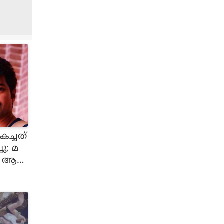
കച്ചത്
ു; മ
ൻ ആ