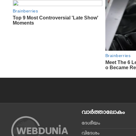
വാര്‍ത്താലോകം
ദേശീയം
വിദേശം