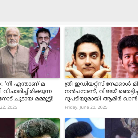
: 'നീ എന്താണ് മ
ത്രീ ഇഡിയറ്റ്സിനേക്കാൾ മി
റ്റി വിചാരിച്ചിരിക്കുന്ന
നൻപനാണ്, വിജയ് ഞെട്ടിച്ച
നോട് ചൂടായ മമ്മൂട്ടി!
റുപടിയുമായി ആമിർ ഖാ
രാധകർ
 22, 2025
Friday, June 20, 2025