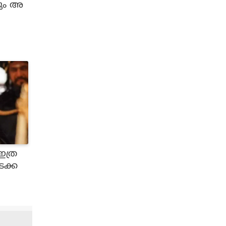
ലും അ
ഇത്ര
ടക്ക