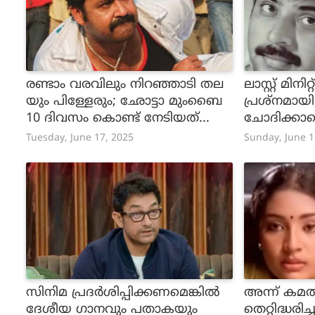
രണ്ടാം വരവിലും നിറഞ്ഞാടി തല
ലാസ്റ്റ് മിനിറ
യും പിള്ളേരും; ഛോട്ടാ മുംബൈ
പ്രശ്നമായി
10 ദിവസം കൊണ്ട് നേടിയത്...
ചോദിക്കാമ
നെയാണ് ആ
Tuesday, June 17, 2025
Sunday, June 1
സിനിമ പ്രദർശിപ്പിക്കണമെങ്കിൽ
അന്ന് കമ
ദേശീയ ഗാനവും പതാകയും
തെറ്റിദ്ധരിച