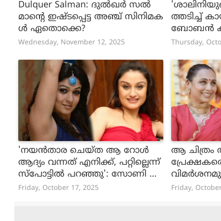
Dulquer Salman: ദുൽഖർ സൽ
'ശാലിനിയു
മാന്റെ ഇഷ്ടപ്പെട്ട അഞ്ച് സിനിമക
ത്തടിച്ച് 
ൾ ഏതൊക്കെ?
ബോബന്‍ ക
Wednesday, November 12, 2025
Thursday, Octo
'നയൻതാര ചെയ്ത ആ റോൾ
ആ ചിത്രം അ
ആദ്യം വന്നത് എനിക്ക്, പറ്റില്ലെന്ന്
പ്രേക്ഷകര
സ്പോട്ടിൽ പറഞ്ഞു': സോണി അ
വിമർശനമുയ
ഗർവാൾ
ജി
Friday, October 17, 2025
Friday, Octobe