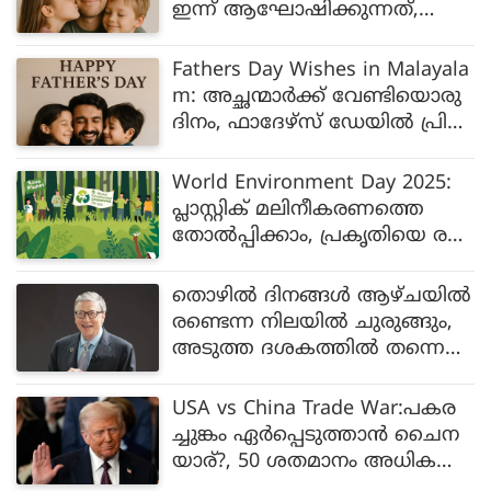
ഇന്ന് ആഘോഷിക്കുന്നത്,
പിന്നിലുള്ള കഥ എന്തെന്ന് അ
റിയാമോ
Fathers Day Wishes in Malayala
m: അച്ഛന്മാർക്ക് വേണ്ടിയൊരു
ദിനം, ഫാദേഴ്സ് ഡേയിൽ പ്രിയ
പ്പെട്ട അച്ഛന് ആശംസകൾ
നേരാം
World Environment Day 2025:
പ്ലാസ്റ്റിക് മലിനീകരണത്തെ
തോൽപ്പിക്കാം, പ്രകൃതിയെ ര
ക്ഷിക്കാം
തൊഴിൽ ദിനങ്ങൾ ആഴ്ചയിൽ
രണ്ടെന്ന നിലയിൽ ചുരുങ്ങും,
അടുത്ത ദശകത്തിൽ തന്നെ
അത് സംഭവിക്കും: ബിൽ
ഗേറ്റ്സ്
USA vs China Trade War:പകര
ച്ചുങ്കം ഏർപ്പെടുത്താൻ ചൈന
യാര്?, 50 ശതമാനം അധിക
നികുതി കൂടി പ്രഖ്യാപിച്ച് ട്രംപ്,