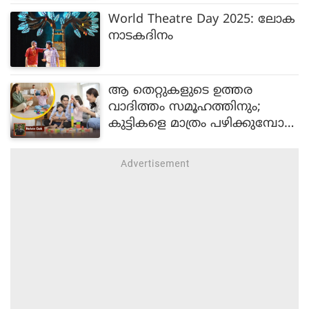
സാമ്പത്തിക മാന്ദ്യ ഭീഷണിയിൽ
World Theatre Day 2025: ലോക
സൂചികകൾ!
നാടകദിനം
ആ തെറ്റുകളുടെ ഉത്തര
വാദിത്തം സമൂഹത്തിനും;
കുട്ടികളെ മാത്രം പഴിക്കുമ്പോള്‍
നാം മറന്നുപോകുന്നത്