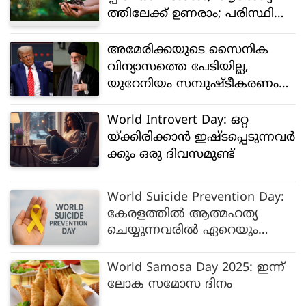
ത്തിലേക്ക് ഉണരാം; പരിസ്ഥിതി
ദിനത്തിൽ വീട്ടുറ്റത്ത് ന
ട്ടുപിടിപ്പിക്കാം ഈ 5 ഔഷധസ
അമേരിക്കയുടെ സൈനിക
സ്യങ്ങൾ
വിന്യാസത്തെ പേടിയില്ല,
യുറേനിയം സമ്പുഷ്ടീകരണം
അവസാനിപ്പിക്കാൻ പദ്ധ
തിയില്ലെന്ന് ഇറാൻ
World Introvert Day: ഒറ്റ
യ്ക്കിരിക്കാൻ ഇഷ്ടപ്പെടുന്നവർ
ക്കും ഒരു ദിവസമുണ്ട്
World Suicide Prevention Day:
കേരളത്തില്‍ ആത്മഹത്യ
ചെയ്യുന്നവരില്‍ ഏറെയും
പുരുഷന്മാര്‍, 10 വര്‍ഷത്തിനിടെ
28.6 ശതമാനത്തിന്റെ വര്‍ധന
World Samosa Day 2025: ഇന്ന്
ലോക സമോസ ദിനം