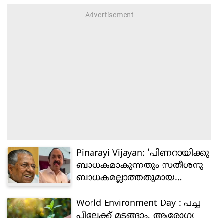
Pinarayi Vijayan: 'പിണറായിക്കു
ബാധകമാകുന്നതും സതീശനു
ബാധകമല്ലാത്തതുമായ
പ്രിവില്ലേജ് ആണിത്'
World Environment Day : പച്ച
പ്പിലേക്ക് മടങ്ങാം, ആരോഗ്യ