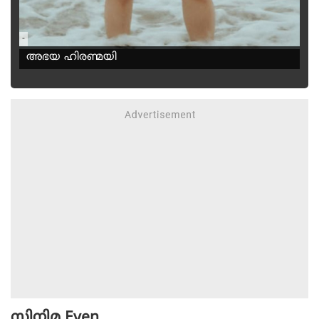
-
അഭയ ഹിരണ്മയി
സിനിമ
Even...