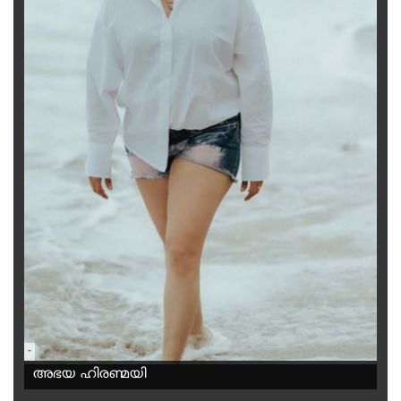
-
അഭയ ഹിരണ്മയി