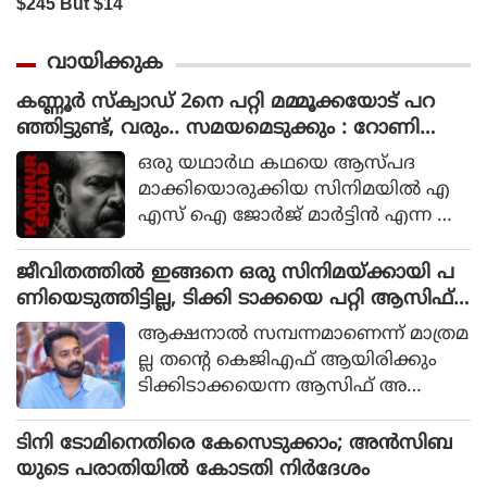
വായിക്കുക
കണ്ണൂർ സ്ക്വാഡ് 2നെ പറ്റി മമ്മൂക്കയോട് പറ
ഞ്ഞിട്ടുണ്ട്, വരും.. സമയമെടുക്കും : റോണി
ഡേവിഡ്
ഒരു യഥാര്‍ഥ കഥയെ ആസ്പദ
മാക്കിയൊരുക്കിയ സിനിമയില്‍ എ
എസ് ഐ ജോര്‍ജ് മാര്‍ട്ടിന്‍ എന്ന ക
ഥാപാത്രമായാണ് മമ്മൂട്ടി എത്തിയത്.
ഒരു കുറ്റവാളിയെ പിടികൂടാനായി ഉ
ജീവിതത്തിൽ ഇങ്ങനെ ഒരു സിനിമയ്ക്കായി പ
ത്തരേന്ത്യന്‍ സംസ്ഥാനങ്ങളിലേക്ക്
ണിയെടുത്തിട്ടില്ല, ടിക്കി ടാക്കയെ പറ്റി ആസിഫ്
യാത്ര തിരിക്കുന്ന പോലീസ് സംഘ
അലി
ആക്ഷനാല്‍ സമ്പന്നമാണെന്ന് മാത്രമ
ത്തിന്റെ കഥയായിരുന്നു 2023ല്‍ പുറ
ല്ല തന്റെ കെജിഎഫ് ആയിരിക്കും
ത്തിറങ്ങിയ സിനിമ പറഞ്ഞത്.
ടിക്കിടാക്കയെന്ന ആസിഫ് അ
ലിയുടെ തുറന്നുപറയലും ഒപ്പം വി എ
സ് രോഹിത്- ആസിഫ് അലി
ടിനി ടോമിനെതിരെ കേസെടുക്കാം; അൻസിബ
കൂട്ടുക്കെട്ടിലുള്ള വിശ്വാസവും സിനിമ
യുടെ പരാതിയിൽ കോടതി നിർദേശം