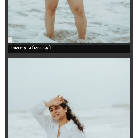
-
അഭയ ഹിരണ്മയി