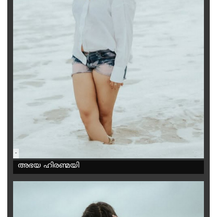
-
അഭയ ഹിരണ്മയി