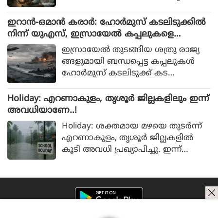
ഭ്യാസത്തിനായി നിശ്ചയിച്ചിട്ടുള്ള എ
ല്ലാ പ്രവര്‍ത്തനപരവും സാങ്കേതിക
ഇറാന്‍-ഒമാന്‍ കരാര്‍: ഹോര്‍മുസ് കടലിടുക്കില്‍
വുമായ ആവശ്യകതകള്‍
നിന്ന് യുഎസ്, ഇസ്രായേല്‍ കപ്പലുകളെ
പാലിച്ചിട്ടുണ്ടെന്നും പ്രതിരോധ മ
നിരോധിക്കാന്‍ പദ്ധതി
ഇസ്രായേല്‍ തുടങ്ങിയ ശത്രു രാജ്യ
ന്ത്രാലയം സ്ഥിരീകരിച്ചു.
ങ്ങളുമായി ബന്ധപ്പെട്ട കപ്പലുകള്‍
ഹോര്‍മുസ് കടലിടുക്ക് കട
ത്തിവിടുന്നത് തടയാനുള്ള നിര്‍ദ്ദേശം
ഇറാന്‍ പാര്‍ലമെന്റ് പുനഃപ
Holiday: എറണാകുളം, തൃശൂർ ജില്ലകളിലും ഇന്ന്
രിശോധിക്കുകയാണെന്ന് ഇറാനിയന്‍
അവധിയാണേ..!
സ്റ്റേറ്റ് മീഡിയ റിപ്പോര്‍ട്ട് ചെയ്തു.
Holiday: ശക്തമായ മഴയെ തുടർന്ന്
എറണാകുളം, തൃശൂർ ജില്ലകളിൽ
കൂടി അവധി പ്രഖ്യാപിച്ചു. ഇന്ന്
രാവിലെയാണ് ഈ രണ്ട് ജില്ലകളിലും
അവധി പ്രഖ്യാപിച്ചത്. ഇതോടെ എട്ട്
ജില്ലകളിൽ ഇന്ന് വിദ്യാഭ്യാസ സ്ഥാപന
ങ്ങൾക്ക് അവധിയായിരിക്കും.