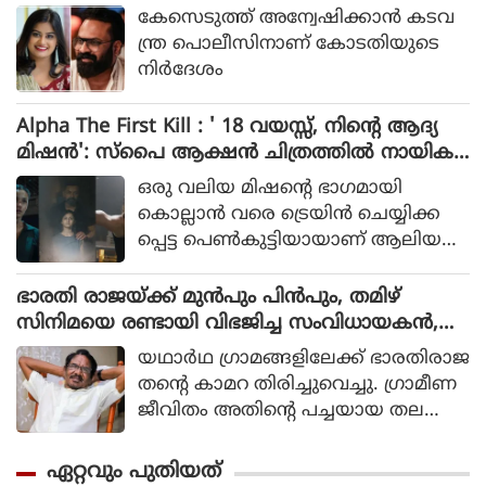
യ്ക്ക് വലിയ ഹൈപ്പ് നല്‍കിയിട്ടുണ്ട്.
കേസെടുത്ത് അന്വേഷിക്കാൻ കടവ
ന്ത്ര പൊലീസിനാണ് കോടതിയുടെ
നിർദേശം
Alpha The First Kill : ' 18 വയസ്സ്, നിന്റെ ആദ്യ
മിഷന്‍': സ്‌പൈ ആക്ഷന്‍ ചിത്രത്തില്‍ നായിക
യായി ആലിയ, ആല്‍ഫ ടീസര്‍ പുറത്ത്
ഒരു വലിയ മിഷന്റെ ഭാഗമായി
കൊല്ലാന്‍ വരെ ട്രെയിന്‍ ചെയ്യിക്ക
പ്പെട്ട പെണ്‍കുട്ടിയായാണ് ആലിയ
സിനിമയിലെത്തുന്നത്.
ഭാരതി രാജയ്ക്ക് മുൻപും പിൻപും, തമിഴ്
സിനിമയെ രണ്ടായി വിഭജിച്ച സംവിധായകൻ,
ഭാരതി രാജ വിട പറയുമ്പോൾ
യഥാര്‍ഥ ഗ്രാമങ്ങളിലേക്ക് ഭാരതിരാജ
തന്റെ കാമറ തിരിച്ചുവെച്ചു. ഗ്രാമീണ
ജീവിതം അതിന്റെ പച്ചയായ തല
ത്തില്‍ ആവിഷ്‌കരിച്ചുകൊണ്ടാണ്
ഭാരതിരാജ വിപ്ലവം തീര്‍ത്തത്.
ഏറ്റവും പുതിയത്