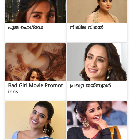
പൂജ ഹെഗ്ഡേ
നിഖില വിമൽ
Bad Girl Movie Promot
പ്രഖ്യാ ജയ്സ്വാൾ
ions