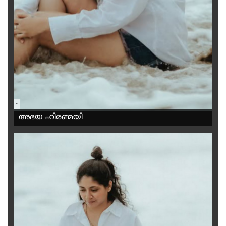
-
അഭയ ഹിരണ്മയി