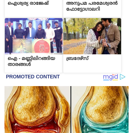
ഐശ്വര്യ രാജേഷ്
അനുപമ പരമേശ്വരന്‍
ഫോട്ടോഗാലറി
ഐ - മണ്ണിലിറങ്ങിയ
ബ്രദേഴ്സ്
താരങ്ങള്‍