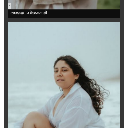
-
അഭയ ഹിരണ്മയി