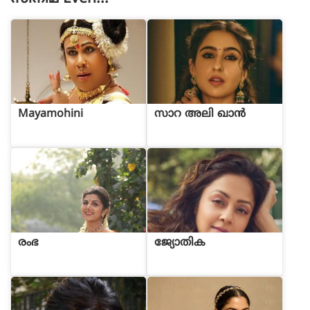
Mayamohini
സാറ അലി ഖാൻ
രംഭ
ജ്യോതിക