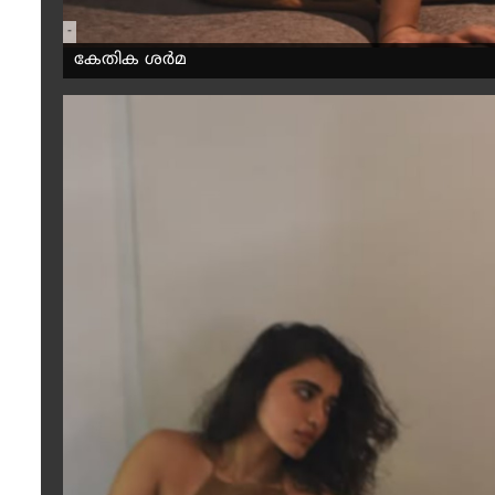
-
കേതിക ശർമ