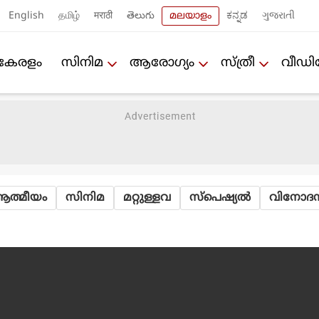
English
தமிழ்
मराठी
తెలుగు
മലയാളം
ಕನ್ನಡ
ગુજરાતી
കേരളം
സിനിമ
ആരോഗ്യം
സ്ത്രീ
വീഡ
ത്മീയം
സിനിമ
മറ്റുള്ളവ
സ്പെഷ്യല്‍
വിനോദസ