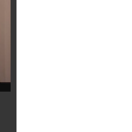
റെഡ് അലർട്ട്. അതിതീവ്ര
സ്യചിത്രത്തിൽ പ്രശസ്ത
മായ മഴയ്ക്കുള്ള സാധ്യത
നടനും ബ്രാൻഡ്
യാണ് പ്രവചിച്ചിരിക്കുന്ന
അംബാസഡറുമായ പങ്ക
ത്. പത്തനംതിട്ട, കോട്ടയം,
ജ് ത്രിപാഠിയാണ് മുഖ്യ ക
ഇടുക്കി, മലപ്പുറം ജില്ലക
ഥാപാത്രമാകുന്നത്.
ളിൽ ഓറഞ്ച് അലർട്ട്.
തിരുവനന്തപുരം, കൊല്ലം,
ആലപ്പുഴ, എറണാകുളം,
തൃശൂർ, പാലക്കാട് ജില്ലക
ളിൽ യെല്ലോ അലർ
ട്ടുമാണ്.