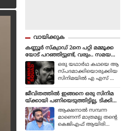
വായിക്കുക
കണ്ണൂർ സ്ക്വാഡ് 2നെ പറ്റി മമ്മൂക്ക
യോട് പറഞ്ഞിട്ടുണ്ട്, വരും.. സമയ
മെടുക്കും : റോണി ഡേവിഡ്
ഒരു യഥാര്‍ഥ കഥയെ ആ
സ്പദമാക്കിയൊരുക്കിയ
സിനിമയില്‍ എ എസ് ഐ
ജോര്‍ജ് മാര്‍ട്ടിന്‍ എന്ന ക
ഥാപാത്രമായാണ് മമ്മൂട്ടി
ജീവിതത്തിൽ ഇങ്ങനെ ഒരു സിനിമ
എത്തിയത്. ഒരു കുറ്റ
യ്ക്കായി പണിയെടുത്തിട്ടില്ല, ടിക്കി
വാളിയെ പിടികൂടാനായി
ടാക്കയെ പറ്റി ആസിഫ് അലി
ആക്ഷനാല്‍ സമ്പന്ന
ഉത്തരേന്ത്യന്‍ സംസ്ഥാന
മാണെന്ന് മാത്രമല്ല തന്റെ
ങ്ങളിലേക്ക് യാത്ര
കെജിഎഫ് ആയിരിക്കും
തിരിക്കുന്ന പോലീസ്