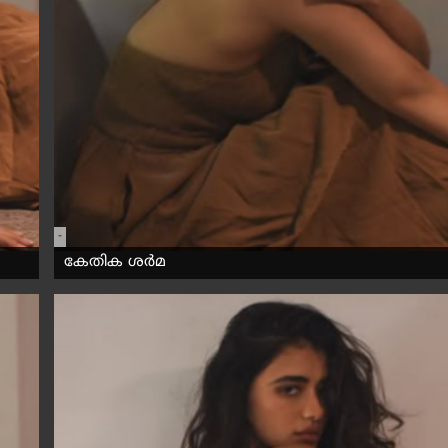
-
കേതിക ശർമ