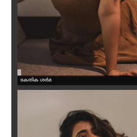
-
കേതിക ശർമ