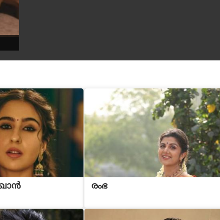
 ഖാൻ
രംഭ