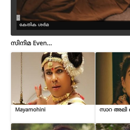
-
കേതിക ശർമ
സിനിമ
Even...
Mayamohini
സാറ അലി