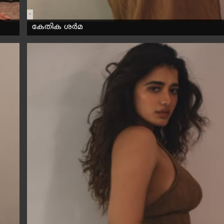
-
കേതിക ശർമ