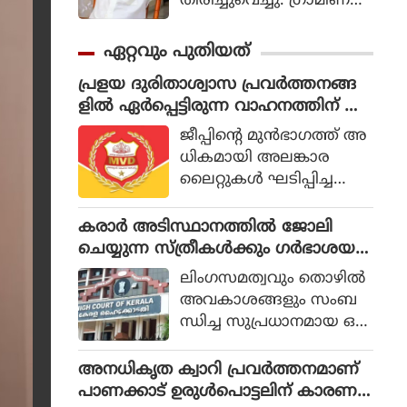
തിരിച്ചുവെച്ചു. ഗ്രാമീണ
ജീവിതം അതിന്റെ പച്ച
യായ തലത്തില്‍ ആ
ഏറ്റവും പുതിയത്
വിഷ്‌കരിച്ചുകൊണ്ടാണ്
പ്രളയ ദുരിതാശ്വാസ പ്രവര്‍ത്തനങ്ങ
ഭാരതിരാജ വിപ്ലവം
ളില്‍ ഏര്‍പ്പെട്ടിരുന്ന വാഹനത്തിന് പിഴ
തീര്‍ത്തത്.
ചുമത്തിയ എംവിഡി ഉദ്യോഗസ്ഥനെ
ജീപ്പിന്റെ മുന്‍ഭാഗത്ത് അ
സസ്‌പെന്‍ഡ് ചെയ്തു
ധികമായി അലങ്കാര
ലൈറ്റുകള്‍ ഘടിപ്പിച്ച
തിനാണ് 5,200 രൂപ പിഴ
ചുമത്തിയത്. എംഎല്‍എ
കരാര്‍ അടിസ്ഥാനത്തില്‍ ജോലി
യുടെ നിര്‍ദ്ദേശപ്രകാരം
ചെയ്യുന്ന സ്ത്രീകള്‍ക്കും ഗര്‍ഭാശയ
യൂത്ത് കോണ്‍ഗ്രസ് ആ
ശസ്ത്രക്രിയയ്ക്ക് ശമ്പള
ലിംഗസമത്വവും തൊഴില്‍
ണ് പിഴത്തുക അടച്ചത്.
ത്തോടുകൂടിയ അവധി അനുവദിച്ച്
അവകാശങ്ങളും സംബ
മെഴുവേലി സ്വ
കേരള ഹൈക്കോടതി
ന്ധിച്ച സുപ്രധാനമായ ഒരു
ദേശിയുടേതാണ് ഈ
വിധിയില്‍ സര്‍ക്കാര്‍ ധന
വാഹനം.
സഹായത്തോടെയുള്ള പ
അനധികൃത ക്വാറി പ്രവര്‍ത്തനമാണ്
ദ്ധതികളില്‍ കരാര്‍ അ
പാണക്കാട് ഉരുള്‍പൊട്ടലിന് കാരണ