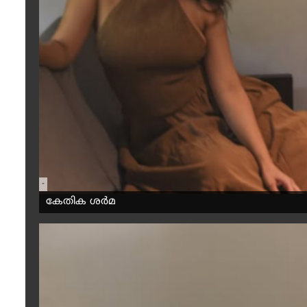
-
കേതിക ശർമ