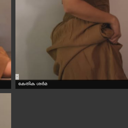
-
കേതിക ശർമ