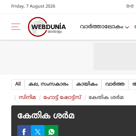
Friday, 7 August 2026
हिन्दी
വാര്‍ത്താലോകം
All
കല, സംസകാരം
കായികം
വാര്‍ത്ത
ആ
സിനിമ
ഹോട്ട് ഷോട്ട്‌സ്
കേതിക ശർമ
കേതിക ശർമ