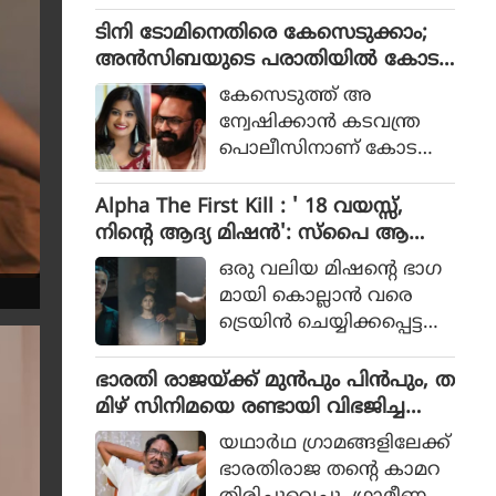
ടിക്കിടാക്കയെന്ന ആ
സംഘത്തിന്റെ കഥ
സിഫ് അലിയുടെ തുറ
ടിനി ടോമിനെതിരെ കേസെടുക്കാം;
യായിരുന്നു 2023ല്‍ പുറ
ന്നുപറയലും ഒപ്പം വി എ
അൻസിബയുടെ പരാതിയിൽ കോട
ത്തിറങ്ങിയ സിനിമ പറ
സ് രോഹിത്- ആസിഫ് അ
തി നിർദേശം
ഞ്ഞത്.
കേസെടുത്ത് അ
ലി കൂട്ടുക്കെട്ടിലുള്ള
ന്വേഷിക്കാൻ കടവന്ത്ര
വിശ്വാസവും സിനിമയ്ക്ക്
പൊലീസിനാണ് കോട
വലിയ ഹൈപ്പ് ന
തിയുടെ നിർദേശം
ല്‍കിയിട്ടുണ്ട്.
Alpha The First Kill : ' 18 വയസ്സ്,
നിന്റെ ആദ്യ മിഷന്‍': സ്‌പൈ ആക്ഷ
ന്‍ ചിത്രത്തില്‍ നായികയായി ആ
ഒരു വലിയ മിഷന്റെ ഭാഗ
ലിയ, ആല്‍ഫ ടീസര്‍ പുറത്ത്
മായി കൊല്ലാന്‍ വരെ
ട്രെയിന്‍ ചെയ്യിക്കപ്പെട്ട
പെണ്‍കുട്ടിയായാണ് ആ
ലിയ സിനിമയിലെത്തുന്ന
ഭാരതി രാജയ്ക്ക് മുൻപും പിൻപും, ത
ത്.
മിഴ് സിനിമയെ രണ്ടായി വിഭജിച്ച
സംവിധായകൻ, ഭാരതി രാജ വിട പറ
യഥാര്‍ഥ ഗ്രാമങ്ങളിലേക്ക്
യുമ്പോൾ
ഭാരതിരാജ തന്റെ കാമറ