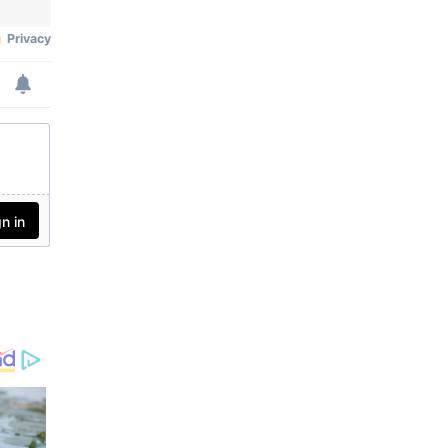
ചുമത്തി. പൊതുമാപ്പ് പറ
ണമായി പാടുന്നതും
യണമെന്നും, സംപ്രേഷണ
വിദ്യാഭ്യാസ വകുപ്പിന്റെ
ങ്ങള്‍ നീക്കം ചെയ്യണ
ചോദ്യാവലിയിൽ വി.ഡി.സ
മെന്നും 100 കോടി രൂപ ന
വർക്കറെ പുകഴ്ത്തിയുള്ള
ഷ്ടപരിഹാരം നല്‍കണ
ചോദ്യം പ്രത്യക്ഷപ്പെട്ട
മെന്നും അദ്ദേഹം ആവശ്യ
തുമാണ് പുതിയ വിവാദ
പ്പെട്ടു.
ങ്ങൾ.