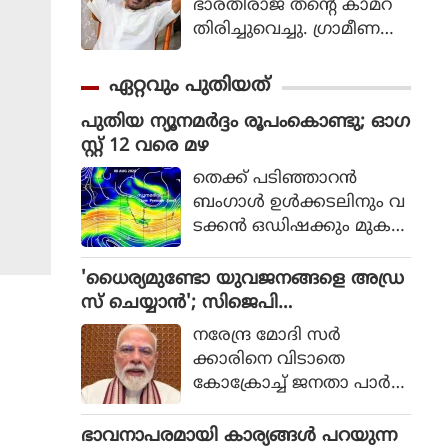
ഭാരതിരാജ തന്റെ കാമറ
തിരിച്ചുവെച്ചു. ഗ്രാമീണ
ജീവിതം അതിന്റെ പച്ച
യായ തലത്തില്‍ ആ
ഏറ്റവും പുതിയത്
വിഷ്‌കരിച്ചുകൊണ്ടാണ്
പുതിയ ന്യൂനമർദ്ദം രൂപംകൊണ്ടു; ഓഗ
ഭാരതിരാജ വിപ്ലവം
സ്റ്റ് 12 വരെ മഴ
തീര്‍ത്തത്.
തെക്ക് പടിഞ്ഞാറൻ
ബംഗാൾ ഉൾക്കടലിനും വ
ടക്കൻ ഒഡിഷക്കും മുക
ളിലായി ന്യൂനമർദ്ദം (Low Pr
essure Area) രൂപപ്പെട്ടു.
'ധൈര്യമുണ്ടോ യുവജനങ്ങളെ അഡ്ര
കേരളത്തിൽ ഓഗസ്റ്റ് 12 വ
സ് ചെയ്യാൻ'; സിജെപി
രെയുള്ള ദിവസങ്ങളിൽ
വെല്ലുവിളിയിൽ വിറച്ച് മോദി സർ
നരേന്ദ്ര മോദി സർ
നേരിയതോ മിതമായതോ
ക്കാർ
ക്കാരിനെ വിടാതെ
ആയ മഴയ്ക്ക് സാധ്യത.
കോക്രോച്ച് ജനതാ പാർട്ടി.
സ്വാതന്ത്ര്യ ദിനത്തിൽ
നാട്ടിലെ യുവാക്കളെ അ
ഭാവനാപരമായി കാര്യങ്ങൾ പറയുന്ന