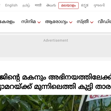
ी
English
தமிழ்
मराठी
తెలుగు
മലയാളം
ಕನ್ನಡ
ગુજરાતી
കേരളം
സിനിമ
ആരോഗ്യം
സ്ത്രീ
വീഡ
ജിന്റെ മകനും അഭിനയത്തിലേക്ക്
മറയ്ക്ക് മുന്നിലെത്തി കുട്ടി താര