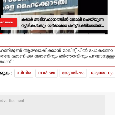
കരാര്‍ അടിസ്ഥാനത്തില്‍ ജോലി ചെയ്യുന്ന
ead more
സ്ത്രീകള്‍ക്കും ഗര്‍ഭാശയ ശസ്ത്രക്രിയയ്ക്ക്
ശമ്പളത്തോടുകൂടിയ അവധി അനുവദിച്ച്
കേരള ഹൈക്കോടതി
ഹണിമൂണ്‍ ആഘോഷിക്കാന്‍ മാലിദ്വീപില്‍ പോകണോ ?
റെബ മോണിക്ക ജോണിനും ഭര്‍ത്താവിനും പറയാനുള്ള
താണ് !
കുക :
സിനിമ
വാര്‍ത്ത
ജ്യോതിഷം
ആരോഗ്യം