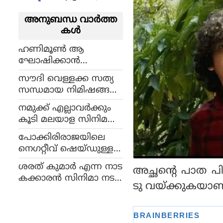
അനുബന്ധ വാര്‍ത്ത
കള്‍
ഹണിമൂണ്‍ ആ
ഘോഷിക്കാന്‍
മാലിദ്വീപില്‍ പോകണോ
സൗദി വെള്ളക്ക സത്യ
? നടി റെബ മോണിക്ക
സന്ധമായ നിമിഷങ്ങള്‍
ജോണിനും ഭ
പകര്‍ത്തുന്ന ഒരു
ര്‍ത്താവിനും പറ
നമുക്ക് എല്ലാവര്‍ക്കും
കൂട്ടായ്മയുടെ ചിത്രം:
യാനുള്ളത് ഇതാണ് !
കൂടി മലയാള സിനിമ
സാബു മോഹന്‍
യെ ലോകത്തിന്റെ
പോക്കിരിരാജയിലെ
നെറുകില്‍ കൊണ്ട്
നെഗറ്റീവ് ഷെയ്ഡുള്ള
വെക്കണം: മമ്മൂട്ടി
കഥാപാത്രത്തെ ഓര്‍മ
ശരത് കുമാര്‍ എന്ന നാട
അച്ഛന്റെ പാത പി
യില്ലേ? നടി കന്യാ ഭാര
കക്കാരന്‍ സിനിമാ നട
തിയുടെ സിനിമ കരിയര്‍
ടു വയ്ക്കുകയാണ്
ന്‍ ആയത് 5 വര്‍ഷം
ഇങ്ങനെ
മുമ്പ്:അപ്പാനി ശരത്