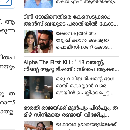
കെജിഎഫ് ആയിരിക്കും
പോലീസ് സംഘത്തിന്റെ ക
ടിക്കിടാക്കയെന്ന ആസിഫ്
ഥയായിരുന്നു 2023ല്‍ പുറ
അലിയുടെ തുറന്നുപറയ
ടിനി ടോമിനെതിരെ കേസെടുക്കാം;
ത്തിറങ്ങിയ സിനിമ പറ
പ്. ആ
ലും ഒപ്പം വി എസ്
അൻസിബയുടെ പരാതിയിൽ കോട
ഞ്ഞത്.
രോഹിത്- ആസിഫ് അലി
കുന്ന
തി നിർദേശം
കേസെടുത്ത് അ
കൂട്ടുക്കെട്ടിലുള്ള വിശ്വാസ
ന്വേഷിക്കാൻ കടവന്ത്ര
വും സിനിമയ്ക്ക് വലിയ
പൊലീസിനാണ് കോട
ഹൈപ്പ് നല്‍കിയിട്ടുണ്ട്.
തിയുടെ നിർദേശം
ീവിതപ
Alpha The First Kill : ' 18 വയസ്സ്,
നയും
നിന്റെ ആദ്യ മിഷന്‍': സ്‌പൈ ആക്ഷ
ന്‍ ചിത്രത്തില്‍ നായികയായി ആലിയ,
ഒരു വലിയ മിഷന്റെ ഭാഗ
ആല്‍ഫ ടീസര്‍ പുറത്ത്
മായി കൊല്ലാന്‍ വരെ
ട്രെയിന്‍ ചെയ്യിക്കപ്പെട്ട
ോജു ത
പെണ്‍കുട്ടിയായാണ് ആ
 റോസ്
ലിയ സിനിമയിലെത്തുന്ന
ഭാരതി രാജയ്ക്ക് മുൻപും പിൻപും, ത
ത്യു.
ത്.
മിഴ് സിനിമയെ രണ്ടായി വിഭജിച്ച
സംവിധായകൻ, ഭാരതി രാജ വിട പറ
യഥാര്‍ഥ ഗ്രാമങ്ങളിലേക്ക്
യുമ്പോൾ