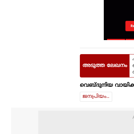
R
അടുത്ത ലേഖനം
വെബ്ദുനിയ വായിക്
ജനപ്രിയം..