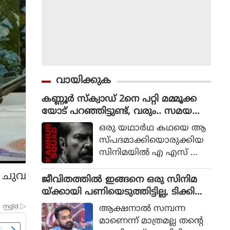
വായിക്കുക
കണ്ണൂർ സ്ക്വാഡ് 2നെ പറ്റി മമ്മൂക്ക
യോട് പറഞ്ഞിട്ടുണ്ട്, വരും.. സമയ
മെടുക്കും : റോണി ഡേവിഡ്
ഒരു യഥാര്‍ഥ കഥയെ ആ
സ്പദമാക്കിയൊരുക്കിയ
സിനിമയില്‍ എ എസ് ഐ
ജോര്‍ജ് മാര്‍ട്ടിന്‍ എന്ന ക
് ചുവ
ഥാപാത്രമായാണ് മമ്മൂട്ടി
ജീവിതത്തിൽ ഇങ്ങനെ ഒരു സിനിമ
എത്തിയത്. ഒരു കുറ്റ
.
യ്ക്കായി പണിയെടുത്തിട്ടില്ല, ടിക്കി
വാളിയെ പിടികൂടാനായി ഉ
ടാക്കയെ പറ്റി ആസിഫ് അലി
ആക്ഷനാല്‍ സമ്പന്ന
ത്തരേന്ത്യന്‍ സംസ്ഥാനങ്ങ
മാണെന്ന് മാത്രമല്ല തന്റെ
ളിലേക്ക് യാത്ര തിരിക്കുന്ന