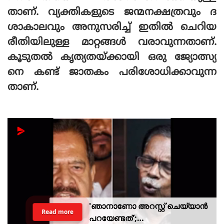
താണ്. വ്യക്തികളുടെ ജന്മനക്ഷത്രവും ദ
ശാകാലവും അനുസരിച്ച് ഇതില്‍ ചെറിയ
രീതിയിലുള്ള മാറ്റങ്ങള്‍ വരാവുന്നതാണ്.
കൂടുതല്‍ കൃത്യതയ്ക്കായി ഒരു ജ്യോത്സ്യ
നെ കണ്ട് ജാതകം പരിശോധിക്കാവുന്ന
താണ്.
'ഞാനാണോ അറസ്റ്റ് ചെയ്യാൻ
Read more
പറയേണ്ടത്';