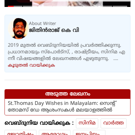
ടി.ജി.മോഹൻദാസിനെതിരായ
നടപടിയിൽ ആഭ്യന്തര മന്ത്രി
About Writer
ജിതിൻരാജ് കെ വി
2019 മുതൽ വെബ്ദുനിയയിൽ പ്രവർത്തിക്കുന്നു.
പ്രധാനമായും സ്പോർട്സ്, , രാഷ്ട്രീയം, സിനിമ എ
ന്നീ വിഷയങ്ങളിൽ ലേഖനങ്ങൾ എഴുതുന്നു. ....
കൂടുതല്‍ വായിക്കുക
അടുത്ത ലേഖനം
St.Thomas Day Wishes in Malayalam: സെന്റ്
തോമസ് ഡേ ആശംസകൾ മലയാളത്തിൽ
വെബ്ദുനിയ വായിക്കുക :
സിനിമ
വാര്‍ത്ത
ജ്യോതിഷം
ആരോഗ്യം
ജനപ്രിയം..