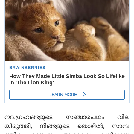
നവഗ്രഹങ്ങളുടെ സഞ്ചാരപഥം വില
യിരുത്തി, നിങ്ങളുടെ തൊഴില്‍, സാമ്പ