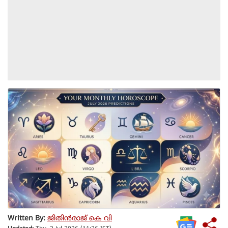
Written By:
ജിതിൻരാജ് കെ വി