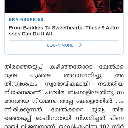
തിരഞ്ഞെടുപ്പ് കഴിഞ്ഞതോടെ ഖേൽക്ക
റുടെ ചുമതല അവസാനിച്ചു. അ
തിനുശേഷം സ്വാഭാവികമായി നടത്തിയ
നിയമനമാണ്. പശ്ചിമ ബംഗാളിലേതിനു സ
മാനമായ നിയമനം അല്ല കേരളത്തിൽ നട
ന്നിരിക്കുന്നത്. ഖേൽക്കറെ മുഖ്യ തിര
ഞ്ഞെടുപ്പ് ഓഫീസറായി നിയമിച്ചത് പിണ
റായി വിജയനാണ്. യുഡിഎഫിനു 102 സീറ്റ്