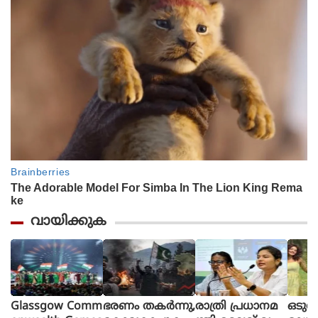
വായിക്കുക
Glassgow Comm
ഭരണം തകര്‍ന്നു,
രാത്രി പ്രധാനമ
ഒടുവ