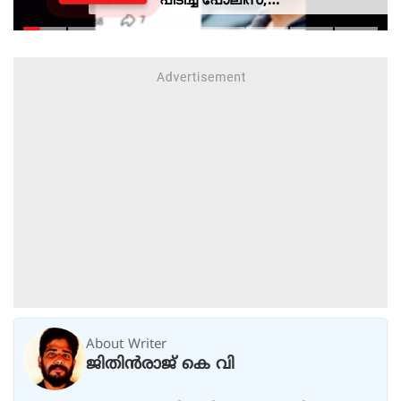
സ്റ്റേഷനിലെത്തി പത്രവായന,
കടലിൽ കാണാതായവരെ
കിട്ടിയോ എന്ന് പരിഹാസം
About Writer
ജിതിൻരാജ് കെ വി