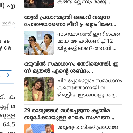
കഴിയില്ലെന്നും രാജ്യത്തെ
ll) എ
ആഭ്യന്തര മന്ത്രി
മൊഹ്സിന്‍ നഖ്വി
രാത്രി പ്രധാനമന്ത്രി ലൈവ് വരുന്ന
വ്യാഴാഴ്ച പറഞ്ഞു. കര
പോലെയാണൊ ലീവ് പ്രഖ്യാപിക്കേണ്ട
സേനാ മേധാവി ഫീല്‍ഡ്
ത്, എറണാകുളം ജില്ലാ കളക്ടർ
സംസ്ഥാനത്ത് ഇന്ന് ശക്ത
മാര്‍ഷല്‍ സയ്യിദ് അസിം
ക്കെതിരെ വിമർശനം
മായ മഴ പരിഗണിച്ച് 12
മുനീറിന്റെ അടുത്ത
ജില്ലകളിലാണ് അവധി പ്ര
യാളായി അറിയപ്പെടുന്ന ന
ഖ്യാപിച്ചത്.
ഖ്വി പാകിസ്ഥാന്റെ
ഒടുവില്‍ സമാധാനം തേടിയെത്തി, ഇ
കോക്രോച്ചുകള്‍ ഒ
ന്ന് മുതല്‍ എന്റെ ശബ്ദം
ന്നിച്ചാല്‍ രാജ്യത്തെ മ
തിരെഞ്ഞെടുക്കുന്നു, പോസ്റ്റുമായി
റിച്ചിടാന്‍ കഴിയുമെന്ന് പറ
ചിലപ്പോഴെല്ലാം സമാധാനം
അനുപമ പരമേശ്വരന്‍, ഒരു ബ്രെയ്ക്ക
ഞ്ഞു.
കണ്ടെത്താനായി വ
പ്പ് മണക്കുന്നുവെന്ന് സോഷ്യല്‍
ഴിമുട്ടിയ ഇടങ്ങളെല്ലാം ഉ
ട്, ക
മീഡിയ
പേക്ഷിക്കേണ്ടതായി വ
്പ് മ
രും.
29 രാജ്യങ്ങള്‍ ഉള്‍പ്പെടുന്ന കൃത്രിമ
്കുള്ള
ബുദ്ധിക്കായുള്ള ലോക സംഘടന ആ
 64.5
രംഭിച്ച് ചൈന; ഇന്ത്യ ഇല്ല
മനുഷ്യരാശിക്ക് പ്രയോജ