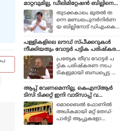
ളെല്ലാം ആക്രമിക്കുമെന്ന്
മാറ്റവുമില്ല, ഡീലിമിറ്റേഷൻ ബില്ലിനെ
ആലപ്പുഴ, എറണാകുളം,
ഇറാന്‍ വ്യക്തമാക്കി.
എതിർക്കുമെന്ന് ഉദയനിധി സ്റ്റാലിൻ
തൃശൂർ, പാലക്കാട് ജില്ലക
തുടക്കകാലം മുതല്‍ ത
ളിൽ യെല്ലോ അലർ
ന്നെ മണ്ഡലപുനര്‍നിര്‍ണ
ട്ടുമാണ്.
യ ബില്ലിനോട് ഡിഎംകെ
എതിരാണെന്നും
ബില്ലിനെതിരായ പോരാട്ടം
പള്ളികളിലെ ലൗഡ് സ്പീക്കറുകൾ
ഭാവിയിലും തുടരുമെന്നും
നീക്കിയതും വോട്ടർ പട്ടിക പരിഷ്കര
ഇന്ത്യ ടുഡേയോട്
ണങ്ങളുമെല്ലാം പ്രശ്നങ്ങൾ, എൻ
പ്രത്യേക തീവ്ര വോട്ടര്‍ പ
ോപ
സംസാരിക്കവെയാണ് ഉദ
സിപിഐയിലെ വിമത എം പിമാരെ ക
ട്ടിക പരിഷ്‌കരണ നടപ
യനിധി വ്യക്തമാക്കിയത്.
ണ്ട് അമിത് ഷാ
ടികളുമായി ബന്ധപ്പെട്ട ആ
ശങ്കകളും പള്ളികളിലെ
ലൗഡ്സ്പീക്കറുകള്‍
ആപ്പ് വേണമെന്നില്ല, കെഎസ്ആർ
നീക്കം ചെയ്‌തെന്ന പ
ടിസി ടിക്കറ്റ് ഇനി വാട്സാപ്പ് വ
രാതിയും ഉള്‍പ്പെടെയുള്ള
ഴിയെടുക്കാം, എ ഐ ടിക്കറ്റിംഗ്
മൊബൈല്‍ ഫോണില്‍
വിഷയങ്ങളാണ് എംപിമാര്‍
സംവിധാനം റെഡി
അധികമായി മറ്റ് തേഡ്-
കേന്ദ്രമന്ത്രിയുടെ ശ്രദ്ധ
പാര്‍ട്ടി ആപ്പുകളോ
യില്‍പ്പെടുത്തിയത്.
വെബ്സൈറ്റുകളോ തുറ