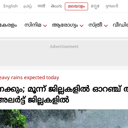
English
தமிழ்
मराठी
తెలుగు
മലയാളം
ಕನ್ನಡ
ગુજરાતી
കേരളം
സിനിമ
ആരോഗ്യം
സ്ത്രീ
വീഡ
eavy rains expected today
ക്കും; മൂന്ന് ജില്ലകളില്‍ ഓറഞ്ച
 അലര്‍ട്ട് ജില്ലകളില്‍