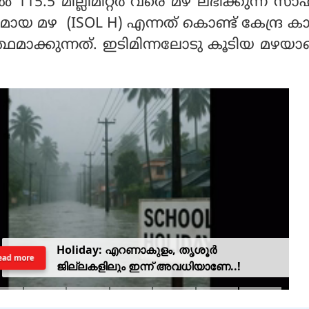
ുതല്‍ 115.5 മില്ലിമീറ്റര്‍ വരെ മഴ ലഭിക്കുന്ന സ
ായ മഴ (ISOL H) എന്നത് കൊണ്ട് കേന്ദ്ര 
ത്ഥമാക്കുന്നത്. ഇടിമിന്നലോടു കൂടിയ മഴയാണ
Holiday: എറണാകുളം, തൃശൂർ
ead more
ജില്ലകളിലും ഇന്ന് അവധിയാണേ..!