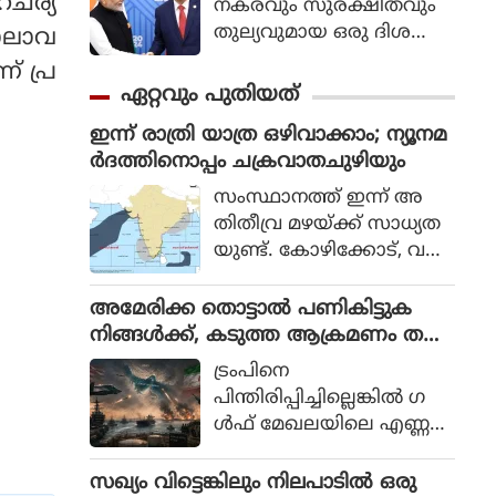
ാഹചര്യ
നകരവും സുരക്ഷിതവും
തുല്യവുമായ ഒരു ദിശ
കാലാവ
യില്‍ സാങ്കേതികവിദ്യ
് പ്ര
വികസിക്കുന്നുവെന്ന് ഉറ
ഏറ്റവും പുതിയത്
പ്പാക്കുക എന്ന പ്രഖ്യാപിത
ഇന്ന് രാത്രി യാത്ര ഒഴിവാക്കാം; ന്യൂനമ
ലക്ഷ്യത്തോടെയാണ് ഇ
ർദത്തിനൊപ്പം ചക്രവാതചുഴിയും
തിന്റെ ആരംഭം. ചടങ്ങില്‍
യുഎന്‍ സെക്രട്ടറി ജനറല്‍
സംസ്ഥാനത്ത് ഇന്ന് അ
അന്റോണിയോ ഗുട്ടെറസ്
തിതീവ്ര മഴയ്ക്ക് സാധ്യത
പങ്കെടുത്തു.
യുണ്ട്. കോഴിക്കോട്, വയ
നാട്, കണ്ണൂർ, കാസർ
ഗോഡ് ജില്ലകളിൽ ഇന്ന്
അമേരിക്ക തൊട്ടാൽ പണികിട്ടുക
റെഡ് അലർട്ട്. അതിതീവ്ര
നിങ്ങൾക്ക്, കടുത്ത ആക്രമണം ത
മായ മഴയ്ക്കുള്ള സാധ്യത
ന്നെ നടത്തും, ഗൾഫ് രാജ്യങ്ങൾക്ക് ഇ
ട്രംപിനെ
യാണ് പ്രവചിച്ചിരിക്കുന്ന
റാൻ്റെ മുന്നറിയിപ്പ്
പിന്തിരിപ്പിച്ചില്ലെങ്കില്‍ ഗ
ത്. പത്തനംതിട്ട, കോട്ടയം,
ള്‍ഫ് മേഖലയിലെ എണ്ണ
ഇടുക്കി, മലപ്പുറം ജില്ലക
പാടങ്ങളടക്കം തന്ത്രപ്ര
ളിൽ ഓറഞ്ച് അലർട്ട്.
ധാനമായ സ്ഥാനങ്ങ
സഖ്യം വിട്ടെങ്കിലും നിലപാടിൽ ഒരു
തിരുവനന്തപുരം, കൊല്ലം,