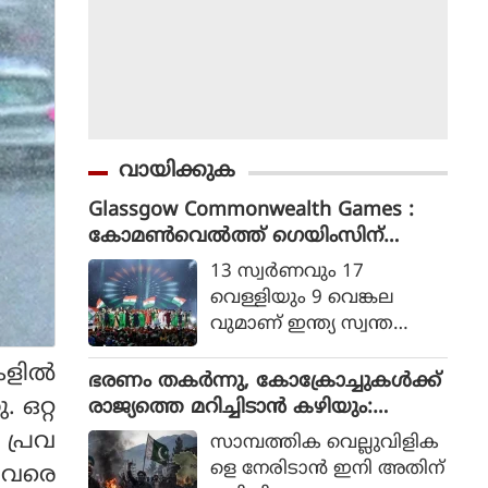
വായിക്കുക
Glassgow Commonwealth Games :
കോമൺവെൽത്ത് ഗെയിംസിന്
ഗ്ലാസ്ഗോയിൽ കൊടിയിറങ്ങി, മെഡ
13 സ്വര്‍ണവും 17
ൽ നേട്ടത്തിൽ ഇന്ത്യ നാലാമത്
വെള്ളിയും 9 വെങ്കല
വുമാണ് ഇന്ത്യ സ്വന്ത
മാക്കിയത്.
ളില്‍
ഭരണം തകര്‍ന്നു, കോക്രോച്ചുകള്‍ക്ക്
. ഒറ്റ
രാജ്യത്തെ മറിച്ചിടാന്‍ കഴിയും:
പാകിസ്ഥാന്‍ ആഭ്യന്തര മന്ത്രി
 പ്രവ
സാമ്പത്തിക വെല്ലുവിളിക
മൊഹ്സിന്‍ നഖ്വി
ളെ നേരിടാന്‍ ഇനി അതിന്
m വരെ