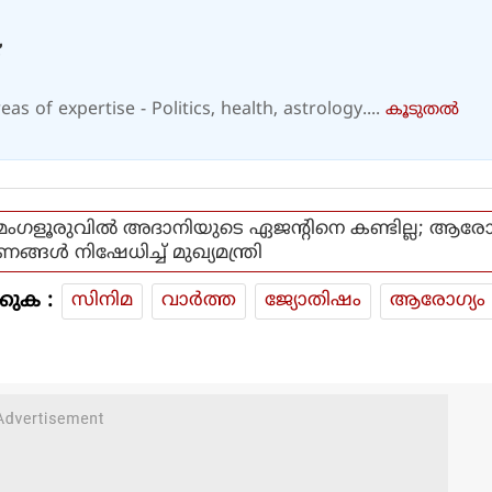
as of expertise - Politics, health, astrology....
കൂടുതല്‍
മംഗളൂരുവില്‍ അദാനിയുടെ ഏജന്റിനെ കണ്ടില്ല; ആര
ണങ്ങള്‍ നിഷേധിച്ച് മുഖ്യമന്ത്രി
കുക :
സിനിമ
വാര്‍ത്ത
ജ്യോതിഷം
ആരോഗ്യം