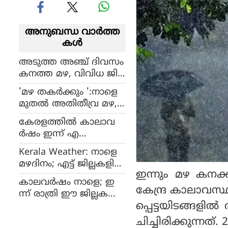
അനുബന്ധ വാര്‍ത്ത
കള്‍
അടുത്ത അഞ്ച് ദിവസം
കനത്ത മഴ, വിവിധ ജില്ല
കളിൽ ഓറഞ്ച്, യെല്ലോ
'മഴ തകർക്കും ':നാളെ
അലർട്ടുകൾ
മുതൽ അതിതീവ്ര മഴ,
അഞ്ച് ജില്ലകളിൽ റെഡ്
കേരളത്തില്‍ കാലാവ
അലർട്ട്, ആറിടങ്ങളിൽ
ര്‍ഷം ഇന്ന് എ
ഓറഞ്ച്
ത്തിയേക്കും; എട്ടു ജില്ല
Kerala Weather: നാളെ
കളില്‍ ഓറഞ്ച് അലര്‍ട്ട്
മഴദിനം; എട്ട് ജില്ലകളിൽ
ഇന്നും മഴ കനക്ക
ഓറഞ്ച് അലർട്ട്
കാലവർഷം നാളെ; ഇ
കേന്ദ്ര കാലാവസ്ഥ വ
ന്ന് രാത്രി ഈ ജില്ലക
പ്പെട്ടയിടങ്ങളി
ളിൽ ശക്തമായ മഴ
യ്ക്കു സാധ്യത
ചിച്ചിരിക്കുന്നത