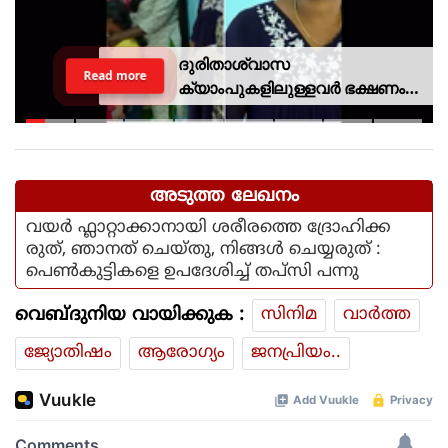
ദുരിതാശ്വാസ
Read more
ക്യാംപുകളിലുള്ളവർ ഭക്ഷണം
കഴിക്കുന്നത് സ്വന്തം കാശ്
കൊണ്ട് വാങ്ങി; ദുരിതക്കയം
അടുത്ത ലേഖനം
വയർ ഫ്ലാറ്റാക്കാനായി ശരീരത്തെ ദ്രോഹിക്ക
രുത്, ഞാനത് ചെയ്തു, നിങ്ങൾ ചെയ്യരുത് :
പെൺകുട്ടികളെ ഉപദേശിച്ച് തപ്സി പന്നു
വെബ്ദുനിയ വായിക്കുക :
സിനിമ
വാര്‍ത്ത
ജ്യോതിഷം
ആരോഗ്യം
ജനപ്രിയം..