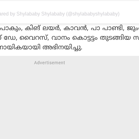
hared by Shylababy Shylababy (@shylababyshylababy)
ോകും, കിങ് ലയര്‍, കാവന്‍, പാ പാണ്ടി, ജു
്‌സ് ഡേ, വൈറസ്, വാനം കൊട്ടട്ടം തുടങ്ങിയ 
ായികയായി അഭിനയിച്ചു.