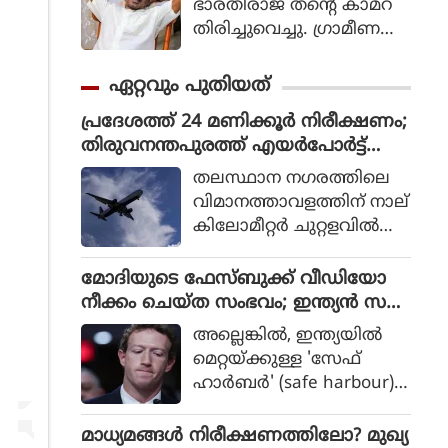
ഭാരതിരാജ തന്റെ കാമറ
തിരിച്ചുവെച്ചു. ഗ്രാമീണ
ജീവിതം അതിന്റെ പച്ച
യായ തലത്തില്‍ ആ
ഏറ്റവും പുതിയത്
വിഷ്‌കരിച്ചുകൊണ്ടാണ്
പ്രദേശത്ത് 24 മണിക്കൂര്‍ നിരീക്ഷണം;
ഭാരതിരാജ വിപ്ലവം
തിരുവനന്തപുരത്ത് എയര്‍പോര്‍ട്ട്
തീര്‍ത്തത്.
സ്‌ക്വാഡ് നിലവില്‍ വന്നു
തലസ്ഥാന നഗരത്തിലെ
വിമാനത്താവളത്തിന് നാല്
കിലോമീറ്റര്‍ ചുറ്റളവില്‍
മാലിന്യം തള്ളുന്നില്ലെന്ന് ഉ
റപ്പാക്കാന്‍ ഒരു 'എയ
മോദിയുടെ ഫേസ്ബുക്ക് വീഡിയോ
ര്‍പോര്‍ട്ട് സ്‌ക്വാഡ്' രൂപീക
നീക്കം ചെയ്ത സംഭവം; ഇന്ത്യന്‍ സ
രിച്ചതായി കോര്‍പ്പറേഷന്‍
ര്‍ക്കാരിനോട് മാപ്പ് പറഞ്ഞ് മെറ്റാ
അല്ലെങ്കില്‍, ഇന്ത്യയില്‍
സെക്രട്ടറി അറിയിച്ചു. മ
സിഇഒ മാര്‍ക്ക് സക്കര്‍ബര്‍ഗ്
മെറ്റയ്ക്കുള്ള 'സേഫ്
നുഷ്യാവകാശ കമ്മീഷന്‍
ഹാര്‍ബര്‍' (safe harbour)
അംഗം ജസ്റ്റിസ് അല
പരിരക്ഷ പിന്‍വലിക്കാന്‍
ക്‌സാണ്ടര്‍ തോമസിന്റെ ഇ
ശുപാര്‍ശ ചെയ്യുമെന്ന് സ
മാധ്യമങ്ങള്‍ നിരീക്ഷണത്തിലോ? മുഖ്യ
ടപെടലിനെത്തുടര്‍ന്നാണ്