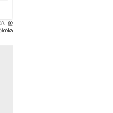
ംഗ, ഇ
സിനിമ