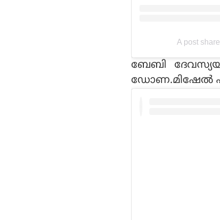
A post shar
ബേബി ദേവസ്യ
ഡോണ.മിഷേല്‍ എ