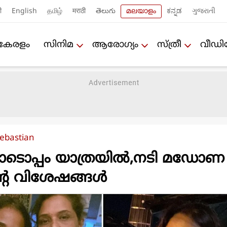
ी
English
தமிழ்
मराठी
తెలుగు
മലയാളം
ಕನ್ನಡ
ગુજરાતી
കേരളം
സിനിമ
ആരോഗ്യം
സ്ത്രീ
വീഡ
ebastian
ടൊപ്പം യാത്രയില്‍,നടി മഡോണ
്റെ വിശേഷങ്ങള്‍