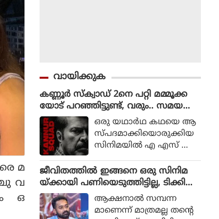
വായിക്കുക
കണ്ണൂർ സ്ക്വാഡ് 2നെ പറ്റി മമ്മൂക്ക
യോട് പറഞ്ഞിട്ടുണ്ട്, വരും.. സമയ
മെടുക്കും : റോണി ഡേവിഡ്
ഒരു യഥാര്‍ഥ കഥയെ ആ
സ്പദമാക്കിയൊരുക്കിയ
സിനിമയില്‍ എ എസ് ഐ
ജോര്‍ജ് മാര്‍ട്ടിന്‍ എന്ന ക
വരെ മ
ഥാപാത്രമായാണ് മമ്മൂട്ടി
ജീവിതത്തിൽ ഇങ്ങനെ ഒരു സിനിമ
എത്തിയത്. ഒരു കുറ്റ
്ചു വ
യ്ക്കായി പണിയെടുത്തിട്ടില്ല, ടിക്കി
വാളിയെ പിടികൂടാനായി ഉ
ടാക്കയെ പറ്റി ആസിഫ് അലി
പം ഒ
ആക്ഷനാല്‍ സമ്പന്ന
ത്തരേന്ത്യന്‍ സംസ്ഥാനങ്ങ
മാണെന്ന് മാത്രമല്ല തന്റെ
ളിലേക്ക് യാത്ര തിരിക്കുന്ന