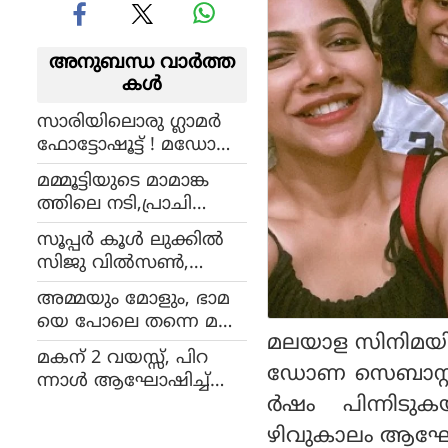
അനുബന്ധ വാര്‍ത്ത
കള്‍
സാരിയിലൊരു ഗ്ലാമര്‍
ഫോട്ടോഷൂട്ട് ! മഡോണ
സെബാസ്റ്റ്യന്റെ പുതിയ
മമ്മൂട്ടിയുടെ മാമാങ്ക
ചിത്രങ്ങള്‍
ത്തിലെ നടി,പ്രാചി
തെഹ്ലാനെ മറന്നോ ?
സൂപ്പര്‍ കൂള്‍ ലുക്കില്‍
താരത്തിന്റെ പുതിയ
സിജു വില്‍സണ്‍,
ചിത്രങ്ങള്‍
ദുബായിലെത്തി നടന്‍
അമ്മയും മോളും, ഭാമ
യെ പോലെ തന്നെ മക
മലയാള സിനിമയില്
ള്‍ എന്ന് ആരാധകര്‍
മകന് 2 വയസ്സ്, പിറ
ഡോണ സെബാസ്റ്റ്
ന്നാള്‍ ആഘോഷിച്ച്
ര്‍ഷം പിന്നി
വിഷ്ണു ഉണ്ണികൃഷ്ണ
ന്റെ കുടുംബം
ഴിവുകാലം ആഘോ