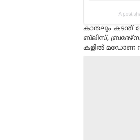
A post s
കാതലും കടന്ത് പ
ബ്‌ലിസ്, ബ്രദേഴ
കളില്‍ മഡോണ ന