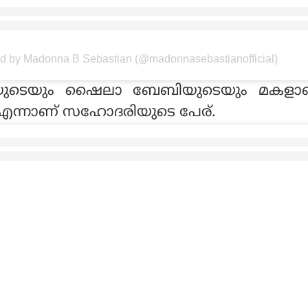
ed by Madonna B Sebastian (@madonnasebastianofficial)
യുടെയും ഷൈലാ ബേബിയുടെയും മകളാ
ന്നാണ് സഹോദരിയുടെ പേര്.