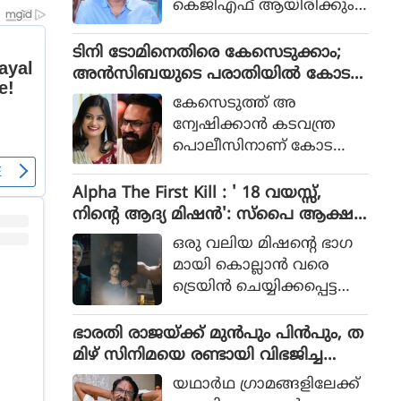
കെജിഎഫ് ആയിരിക്കും
പോലീസ് സംഘത്തിന്റെ ക
ടിക്കിടാക്കയെന്ന ആസിഫ്
ഥയായിരുന്നു 2023ല്‍ പുറ
അലിയുടെ തുറന്നുപറയ
ടിനി ടോമിനെതിരെ കേസെടുക്കാം;
ത്തിറങ്ങിയ സിനിമ പറ
ലും ഒപ്പം വി എസ്
അൻസിബയുടെ പരാതിയിൽ കോട
ഞ്ഞത്.
രോഹിത്- ആസിഫ് അലി
തി നിർദേശം
കേസെടുത്ത് അ
കൂട്ടുക്കെട്ടിലുള്ള വിശ്വാസ
ന്വേഷിക്കാൻ കടവന്ത്ര
വും സിനിമയ്ക്ക് വലിയ
പൊലീസിനാണ് കോട
ഹൈപ്പ് നല്‍കിയിട്ടുണ്ട്.
തിയുടെ നിർദേശം
Alpha The First Kill : ' 18 വയസ്സ്,
നിന്റെ ആദ്യ മിഷന്‍': സ്‌പൈ ആക്ഷ
ന്‍ ചിത്രത്തില്‍ നായികയായി ആലിയ,
ഒരു വലിയ മിഷന്റെ ഭാഗ
ആല്‍ഫ ടീസര്‍ പുറത്ത്
മായി കൊല്ലാന്‍ വരെ
ട്രെയിന്‍ ചെയ്യിക്കപ്പെട്ട
പെണ്‍കുട്ടിയായാണ് ആ
ലിയ സിനിമയിലെത്തുന്ന
ഭാരതി രാജയ്ക്ക് മുൻപും പിൻപും, ത
ത്.
മിഴ് സിനിമയെ രണ്ടായി വിഭജിച്ച
സംവിധായകൻ, ഭാരതി രാജ വിട പറ
യഥാര്‍ഥ ഗ്രാമങ്ങളിലേക്ക്
യുമ്പോൾ