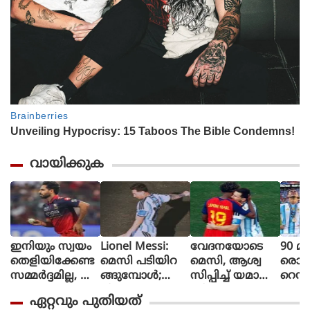
വായിക്കുക
ഇനിയും സ്വയം
Lionel Messi:
വേദനയോടെ
90 മി
തെളിയിക്കേണ്ട
മെസി പടിയിറ
മെസി, ആശ്വ
രൊറ്റ 
സമ്മർദ്ദമില്ല, അ
ങ്ങുമ്പോൾ;
സിപ്പിച്ച് യമാൽ
റെഡ്
വസരങ്ങൾ ല
വീണ്ടും
(ചിത്രങ്ങൾ)
മൈത
ഏറ്റവും പുതിയത്
ഭിച്ചാൽ സ
സാക്ഷിയായി
ളി മ