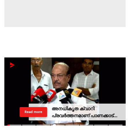
അനധികൃത ക്വാറി
Read more
പ്രവര്‍ത്തനമാണ് പാണക്കാട്
ഉരുള്‍പൊട്ടലിന്
കാരണമായതെന്ന് മന്ത്രി പികെ