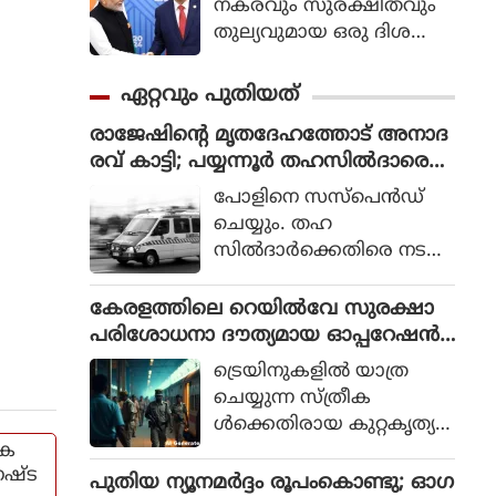
നകരവും സുരക്ഷിതവും
തുല്യവുമായ ഒരു ദിശ
യില്‍ സാങ്കേതികവിദ്യ
വികസിക്കുന്നുവെന്ന് ഉറ
ഏറ്റവും പുതിയത്
പ്പാക്കുക എന്ന പ്രഖ്യാപിത
രാജേഷിന്റെ മൃതദേഹത്തോട് അനാദ
ലക്ഷ്യത്തോടെയാണ് ഇ
രവ് കാട്ടി; പയ്യന്നൂര്‍ തഹസില്‍ദാരെ
തിന്റെ ആരംഭം. ചടങ്ങില്‍
സസ്‌പെന്‍ഡ് ചെയ്യും
യുഎന്‍ സെക്രട്ടറി ജനറല്‍
പോളിനെ സസ്‌പെന്‍ഡ്
അന്റോണിയോ ഗുട്ടെറസ്
ചെയ്യും. തഹ
പങ്കെടുത്തു.
സില്‍ദാര്‍ക്കെതിരെ നടപ
ടിയെടുക്കാന്‍ റവന്യൂ മന്ത്രി
എ.പി. അനില്‍ കുമാര്‍
കേരളത്തിലെ റെയില്‍വേ സുരക്ഷാ
ലാന്‍ഡ് റവന്യൂ കമ്മീഷണ
പരിശോധനാ ദൗത്യമായ ഓപ്പറേഷന്‍
ര്‍ക്ക് നിര്‍ദ്ദേശം നല്‍കി. ഇ
രക്ഷിതയില്‍ അറസ്റ്റിലായത് 33 പേര്‍
ട്രെയിനുകളില്‍ യാത്ര
തുസംബന്ധിച്ച ഉത്തരവ് ഉ
ചെയ്യുന്ന സ്ത്രീക
ടന്‍ പുറത്തിറങ്ങുമെന്ന് പ്ര
ള്‍ക്കെതിരായ കുറ്റകൃത്യ
തീക്ഷിക്കുന്നു.
ിക
ങ്ങള്‍ തടയുന്നതിനും അവ
നഷ്ട
രുടെ സുരക്ഷ ഉറ
പുതിയ ന്യൂനമർദ്ദം രൂപംകൊണ്ടു; ഓഗ