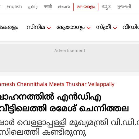
ी
English
தமிழ்
मराठी
తెలుగు
മലയാളം
ಕನ್ನಡ
ગુજરાતી
കേരളം
സിനിമ
ആരോഗ്യം
സ്ത്രീ
വീഡ
amesh Chennithala Meets Thushar Vellappally
ക വാഹനത്തിൽ എൻഡിഎ
ീട്ടിലെത്തി രമേശ് ചെന്നിത്തല
 വെള്ളാപ്പള്ളി മുഖ്യമന്ത്രി വി.ഡി
ലെത്തി കണ്ടിരുന്നു