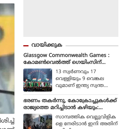
വായിക്കുക
Glassgow Commonwealth Games :
കോമൺവെൽത്ത് ഗെയിംസിന്
ഗ്ലാസ്ഗോയിൽ കൊടിയിറങ്ങി, മെഡ
13 സ്വര്‍ണവും 17
ൽ നേട്ടത്തിൽ ഇന്ത്യ നാലാമത്
വെള്ളിയും 9 വെങ്കല
വുമാണ് ഇന്ത്യ സ്വന്ത
മാക്കിയത്.
ഭരണം തകര്‍ന്നു, കോക്രോച്ചുകള്‍ക്ക്
രാജ്യത്തെ മറിച്ചിടാന്‍ കഴിയും:
പാകിസ്ഥാന്‍ ആഭ്യന്തര മന്ത്രി
സാമ്പത്തിക വെല്ലുവിളിക
ിച്ച്
മൊഹ്സിന്‍ നഖ്വി
ളെ നേരിടാന്‍ ഇനി അതിന്