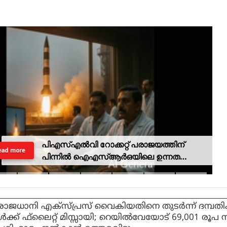
പിഎസ്എല്‍വി റോക്കറ്റ് പരാജയത്തിന്
ead more
പിന്നില്‍ ഐഎസ്ആര്‍ഒയിലെ ഉന്നത
ശാസ്ത്രജ്ഞനെന്ന് സംശയം
രാജധാനി എക്‌സ്പ്രസ് വൈകിയതിനെ തുടര്‍ന്ന് ദമ്പത
ള്‍ക്ക് ഫ്‌ലൈറ്റ് മിസ്സായി; റെയില്‍വേയോട് 69,001 രൂപ 