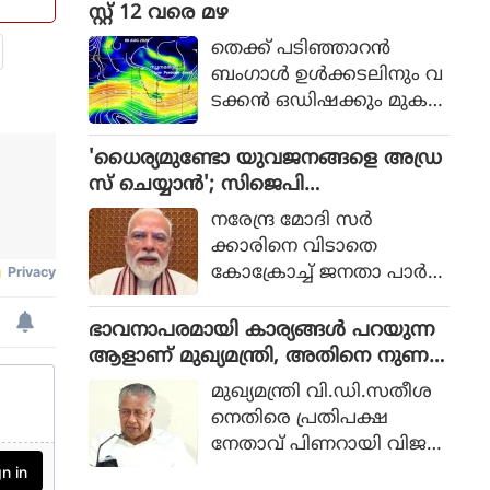
പ്പാക്കുന്നതിനുമായി കേര
സ്റ്റ് 12 വരെ മഴ
ള റെയില്‍വേ പോലീസ്
തെക്ക് പടിഞ്ഞാറൻ
ആരംഭിച്ച പദ്ധതിയാണ്
ബംഗാൾ ഉൾക്കടലിനും വ
'ഓപ്പറേഷന്‍ രക്ഷിത.
ടക്കൻ ഒഡിഷക്കും മുക
ളിലായി ന്യൂനമർദ്ദം (Low Pr
essure Area) രൂപപ്പെട്ടു.
'ധൈര്യമുണ്ടോ യുവജനങ്ങളെ അഡ്ര
കേരളത്തിൽ ഓഗസ്റ്റ് 12 വ
സ് ചെയ്യാൻ'; സിജെപി
രെയുള്ള ദിവസങ്ങളിൽ
വെല്ലുവിളിയിൽ വിറച്ച് മോദി സർ
നരേന്ദ്ര മോദി സർ
നേരിയതോ മിതമായതോ
ക്കാർ
ക്കാരിനെ വിടാതെ
ആയ മഴയ്ക്ക് സാധ്യത.
കോക്രോച്ച് ജനതാ പാർട്ടി.
സ്വാതന്ത്ര്യ ദിനത്തിൽ
നാട്ടിലെ യുവാക്കളെ അ
ഭാവനാപരമായി കാര്യങ്ങൾ പറയുന്ന
ഡ്രസ് ചെയ്യാൻ സിജെപി
ആളാണ് മുഖ്യമന്ത്രി, അതിനെ നുണ
മോദിയെ ക്ഷണിച്ചു.
എന്നും വിളിക്കാം: പിണറായി വിജയൻ
മുഖ്യമന്ത്രി വി.ഡി.സതീശ
യുവാക്കളെ ബാധിക്കുന്ന
നെതിരെ പ്രതിപക്ഷ
വിഷയങ്ങളെ കുറിച്ച്
നേതാവ് പിണറായി വിജയ
മോദി സംസാരിക്കണ
ൻ. ഭാവനാപരമായി കാര്യ
മെന്നാണ് ആവശ്യം.