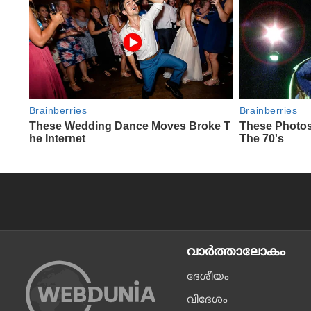
വാര്‍ത്താലോകം
ദേശീയം
വിദേശം