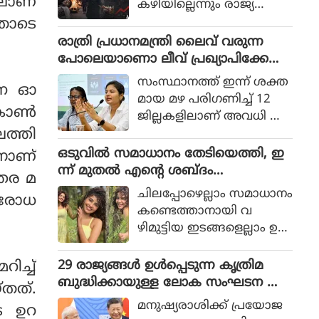
ിലാണ്
കഴിയില്ലെന്നും രാജ്യത്തെ
ആഭ്യന്തര മന്ത്രി
തോടെ
മൊഹ്സിന്‍ നഖ്വി
രാത്രി പ്രധാനമന്ത്രി ലൈവ് വരുന്ന
വ്യാഴാഴ്ച പറഞ്ഞു. കര
പോലെയാണൊ ലീവ് പ്രഖ്യാപിക്കേണ്ട
സേനാ മേധാവി ഫീല്‍ഡ്
ത്, എറണാകുളം ജില്ലാ കളക്ടർ
സംസ്ഥാനത്ത് ഇന്ന് ശക്ത
ശനെ ഓ
മാര്‍ഷല്‍ സയ്യിദ് അസിം
ക്കെതിരെ വിമർശനം
മായ മഴ പരിഗണിച്ച് 12
മുനീറിന്റെ അടുത്ത
 കോൺ
ജില്ലകളിലാണ് അവധി പ്ര
യാളായി അറിയപ്പെടുന്ന ന
െത്തി
ഖ്യാപിച്ചത്.
ഖ്വി പാകിസ്ഥാന്റെ
ഒടുവില്‍ സമാധാനം തേടിയെത്തി, ഇ
്നാണ്
കോക്രോച്ചുകള്‍ ഒ
ന്ന് മുതല്‍ എന്റെ ശബ്ദം
ന്നിച്ചാല്‍ രാജ്യത്തെ മ
്തര മ
തിരെഞ്ഞെടുക്കുന്നു, പോസ്റ്റുമായി
റിച്ചിടാന്‍ കഴിയുമെന്ന് പറ
ചിലപ്പോഴെല്ലാം സമാധാനം
ിരോധ
അനുപമ പരമേശ്വരന്‍, ഒരു ബ്രെയ്ക്ക
ഞ്ഞു.
കണ്ടെത്താനായി വ
പ്പ് മണക്കുന്നുവെന്ന് സോഷ്യല്‍
ഴിമുട്ടിയ ഇടങ്ങളെല്ലാം ഉ
മീഡിയ
പേക്ഷിക്കേണ്ടതായി വ
രും.
29 രാജ്യങ്ങള്‍ ഉള്‍പ്പെടുന്ന കൃത്രിമ
ിച്ച്
ബുദ്ധിക്കായുള്ള ലോക സംഘടന ആ
തത്.
രംഭിച്ച് ചൈന; ഇന്ത്യ ഇല്ല
മനുഷ്യരാശിക്ക് പ്രയോജ
െ ഉറ