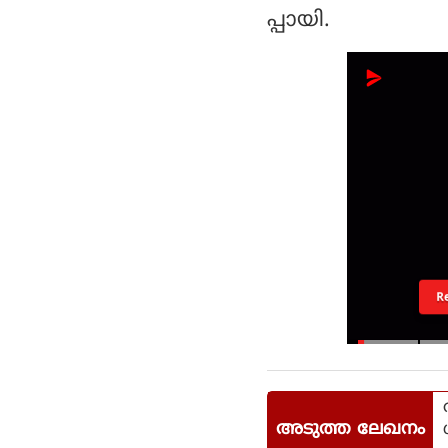
പ്പായി.
R
അടുത്ത ലേഖനം