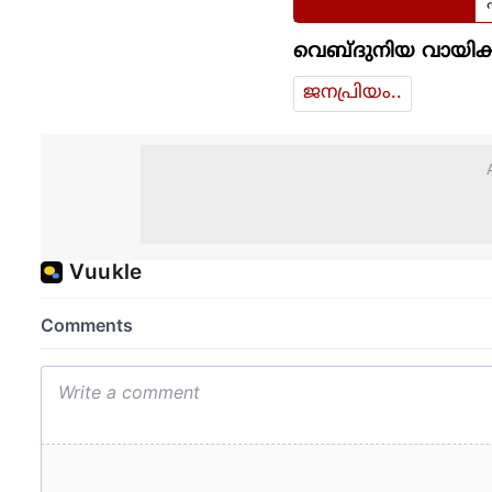
വെബ്ദുനിയ വായിക്
ജനപ്രിയം..