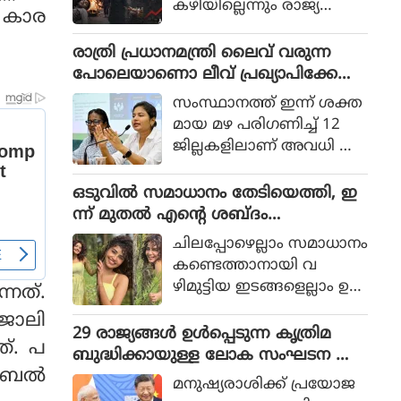
കഴിയില്ലെന്നും രാജ്യത്തെ
 കാര
ആഭ്യന്തര മന്ത്രി
മൊഹ്സിന്‍ നഖ്വി
രാത്രി പ്രധാനമന്ത്രി ലൈവ് വരുന്ന
വ്യാഴാഴ്ച പറഞ്ഞു. കര
പോലെയാണൊ ലീവ് പ്രഖ്യാപിക്കേണ്ട
സേനാ മേധാവി ഫീല്‍ഡ്
ത്, എറണാകുളം ജില്ലാ കളക്ടർ
സംസ്ഥാനത്ത് ഇന്ന് ശക്ത
മാര്‍ഷല്‍ സയ്യിദ് അസിം
ക്കെതിരെ വിമർശനം
മായ മഴ പരിഗണിച്ച് 12
മുനീറിന്റെ അടുത്ത
ജില്ലകളിലാണ് അവധി പ്ര
യാളായി അറിയപ്പെടുന്ന ന
ഖ്യാപിച്ചത്.
ഖ്വി പാകിസ്ഥാന്റെ
ഒടുവില്‍ സമാധാനം തേടിയെത്തി, ഇ
കോക്രോച്ചുകള്‍ ഒ
ന്ന് മുതല്‍ എന്റെ ശബ്ദം
ന്നിച്ചാല്‍ രാജ്യത്തെ മ
തിരെഞ്ഞെടുക്കുന്നു, പോസ്റ്റുമായി
റിച്ചിടാന്‍ കഴിയുമെന്ന് പറ
ചിലപ്പോഴെല്ലാം സമാധാനം
അനുപമ പരമേശ്വരന്‍, ഒരു ബ്രെയ്ക്ക
ഞ്ഞു.
കണ്ടെത്താനായി വ
പ്പ് മണക്കുന്നുവെന്ന് സോഷ്യല്‍
ഴിമുട്ടിയ ഇടങ്ങളെല്ലാം ഉ
നത്.
മീഡിയ
പേക്ഷിക്കേണ്ടതായി വ
ജോലി
രും.
29 രാജ്യങ്ങള്‍ ഉള്‍പ്പെടുന്ന കൃത്രിമ
ത്. പ
ബുദ്ധിക്കായുള്ള ലോക സംഘടന ആ
ൊബൈൽ
രംഭിച്ച് ചൈന; ഇന്ത്യ ഇല്ല
മനുഷ്യരാശിക്ക് പ്രയോജ