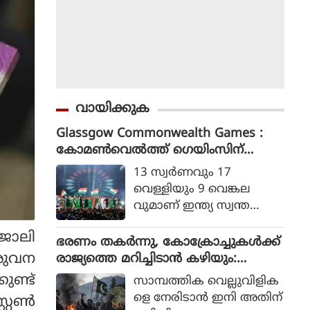
വായിക്കുക
Glassgow Commonwealth Games :
കോമൺവെൽത്ത് ഗെയിംസിന്
ഗ്ലാസ്ഗോയിൽ കൊടിയിറങ്ങി, മെഡ
13 സ്വര്‍ണവും 17
ൽ നേട്ടത്തിൽ ഇന്ത്യ നാലാമത്
വെള്ളിയും 9 വെങ്കല
വുമാണ് ഇന്ത്യ സ്വന്ത
മാക്കിയത്.
ജോലി
ഭരണം തകര്‍ന്നു, കോക്രോച്ചുകള്‍ക്ക്
ിരുവന
രാജ്യത്തെ മറിച്ചിടാന്‍ കഴിയും:
പാകിസ്ഥാന്‍ ആഭ്യന്തര മന്ത്രി
ുണ്ട്
സാമ്പത്തിക വെല്ലുവിളിക
മൊഹ്സിന്‍ നഖ്വി
ളെ നേരിടാന്‍ ഇനി അതിന്
റ്റൺ