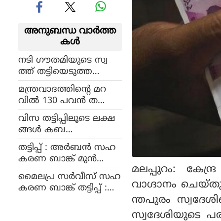
അനുബന്ധ വാര്‍ത്ത
കള്‍
നടി ഗൗതമിയുടെ സ്വ
ത്ത് തട്ടിയെടുത്ത
കേസിൽ ഒരാൾ അറ
മന്ത്രവാദത്തിന്റെ മറ
സ്റ്റിൽ
വിൽ 130 പവൻ ത
ട്ടിയെടുത്തയാൾ അറ
വിസ തട്ടിപ്പിലൂടെ ലക്ഷ
സ്റ്റിൽ
ങ്ങൾ കബ
ളിപ്പിച്ചെടുത്ത യുവാവ്
തട്ടിപ്പ് : അർബൻ സഹ
പിടിയിൽ
കരണ ബാങ്ക് മുൻ
മലപ്പുറം: കേ
മാനേജർ അറസ്റ്റിൽ
മൈലപ്ര സർവീസ് സഹ
വാഗ്ദാനം ചെയ്ത
കരണ ബാങ്ക് തട്ടിപ്പ് :
ന്തപുരം സ്വദേശ
മുൻ സെക്രട്ടറി അറ
സ്റ്റിൽ
സ്വദേശിയുടെ പ