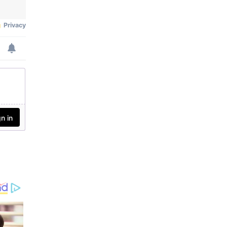
ങ്ങൾ പറയുന്ന ആളാണ്
കേരളത്തിന്റെ മുഖ്യമ
ന്ത്രിയെന്നും അതിനെ
നുണയെന്ന് പറയാമെന്നും
പിണറായി പരിഹസിച്ചു. 20
18 ലെ പ്രളയത്തിനു
ശേഷം കേരളത്തിലെ
ഡാമുകളിൽ നിന്ന് അ
ടിഞ്ഞുകൂടിയ മണലും അ
വശിഷ്ടങ്ങളും നീക്കം
ചെയ്തിട്ടില്ലെന്ന് മുഖ്യമ
ന്ത്രിയുടെ നുണ പ്രതിപക്ഷ
നേതാവ് പൊളിച്ചടുക്കി.