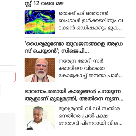
പ്പാക്കുന്നതിനുമായി കേര
സ്റ്റ് 12 വരെ മഴ
ള റെയില്‍വേ പോലീസ്
തെക്ക് പടിഞ്ഞാറൻ
ആരംഭിച്ച പദ്ധതിയാണ്
ബംഗാൾ ഉൾക്കടലിനും വ
'ഓപ്പറേഷന്‍ രക്ഷിത.
ടക്കൻ ഒഡിഷക്കും മുക
ളിലായി ന്യൂനമർദ്ദം (Low Pr
essure Area) രൂപപ്പെട്ടു.
'ധൈര്യമുണ്ടോ യുവജനങ്ങളെ അഡ്ര
കേരളത്തിൽ ഓഗസ്റ്റ് 12 വ
സ് ചെയ്യാൻ'; സിജെപി
രെയുള്ള ദിവസങ്ങളിൽ
വെല്ലുവിളിയിൽ വിറച്ച് മോദി സർ
നരേന്ദ്ര മോദി സർ
നേരിയതോ മിതമായതോ
ക്കാർ
ക്കാരിനെ വിടാതെ
ആയ മഴയ്ക്ക് സാധ്യത.
കോക്രോച്ച് ജനതാ പാർട്ടി.
സ്വാതന്ത്ര്യ ദിനത്തിൽ
നാട്ടിലെ യുവാക്കളെ അ
ഭാവനാപരമായി കാര്യങ്ങൾ പറയുന്ന
ഡ്രസ് ചെയ്യാൻ സിജെപി
ആളാണ് മുഖ്യമന്ത്രി, അതിനെ നുണ
മോദിയെ ക്ഷണിച്ചു.
എന്നും വിളിക്കാം: പിണറായി വിജയൻ
മുഖ്യമന്ത്രി വി.ഡി.സതീശ
യുവാക്കളെ ബാധിക്കുന്ന
നെതിരെ പ്രതിപക്ഷ
വിഷയങ്ങളെ കുറിച്ച്
നേതാവ് പിണറായി വിജയ
മോദി സംസാരിക്കണ
ൻ. ഭാവനാപരമായി കാര്യ
മെന്നാണ് ആവശ്യം.