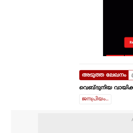
R
അടുത്ത ലേഖനം
വെബ്ദുനിയ വായിക്
ജനപ്രിയം..