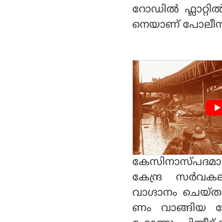
റോഡിൽ ഫ്ലാറ്റ
നെയാണ് പോലീസ് 
കേസിനാസ്പദമായ
കേന്ദ്ര സർവക
വാഗ്ദാനം ചെയ്താ
ണം വാങ്ങിയ 