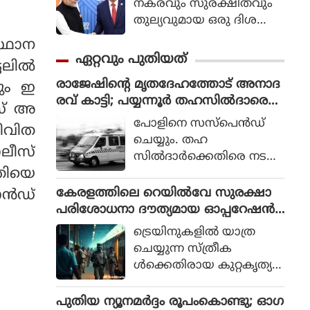
നകരവും സുരക്ഷിതവും
തുല്യവുമായ ഒരു ദിശ
യില്‍ സാങ്കേതികവിദ്യ
സ്ഥാന
വികസിക്കുന്നുവെന്ന് ഉറ
ഏറ്റവും പുതിയത്
ടലിൽ
പ്പാക്കുക എന്ന പ്രഖ്യാപിത
രാജേഷിന്റെ മൃതദേഹത്തോട് അനാദ
ലക്ഷ്യത്തോടെയാണ് ഇ
ടും ഇ
രവ് കാട്ടി; പയ്യന്നൂര്‍ തഹസില്‍ദാരെ
തിന്റെ ആരംഭം. ചടങ്ങില്‍
സ് അ
സസ്‌പെന്‍ഡ് ചെയ്യും
യുഎന്‍ സെക്രട്ടറി ജനറല്‍
പോളിനെ സസ്‌പെന്‍ഡ്
ീവിത
അന്റോണിയോ ഗുട്ടെറസ്
ചെയ്യും. തഹ
ലീസ്
പങ്കെടുത്തു.
സില്‍ദാര്‍ക്കെതിരെ നടപ
തിയെ
ടിയെടുക്കാന്‍ റവന്യൂ മന്ത്രി
എ.പി. അനില്‍ കുമാര്‍
കേരളത്തിലെ റെയില്‍വേ സുരക്ഷാ
മാൻഡ്
ലാന്‍ഡ് റവന്യൂ കമ്മീഷണ
പരിശോധനാ ദൗത്യമായ ഓപ്പറേഷന്‍
ര്‍ക്ക് നിര്‍ദ്ദേശം നല്‍കി. ഇ
രക്ഷിതയില്‍ അറസ്റ്റിലായത് 33 പേര്‍
ട്രെയിനുകളില്‍ യാത്ര
തുസംബന്ധിച്ച ഉത്തരവ് ഉ
ചെയ്യുന്ന സ്ത്രീക
ടന്‍ പുറത്തിറങ്ങുമെന്ന് പ്ര
ള്‍ക്കെതിരായ കുറ്റകൃത്യ
തീക്ഷിക്കുന്നു.
ങ്ങള്‍ തടയുന്നതിനും അവ
രുടെ സുരക്ഷ ഉറ
പുതിയ ന്യൂനമർദ്ദം രൂപംകൊണ്ടു; ഓഗ