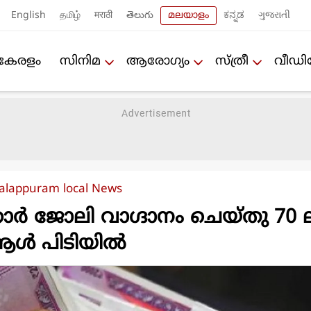
English
தமிழ்
मराठी
తెలుగు
മലയാളം
ಕನ್ನಡ
ગુજરાતી
കേരളം
സിനിമ
ആരോഗ്യം
സ്ത്രീ
വീഡ
alappuram local News
്കാർ ജോലി വാഗ്ദാനം ചെയ്തു 70 
യ ആൾ പിടിയിൽ