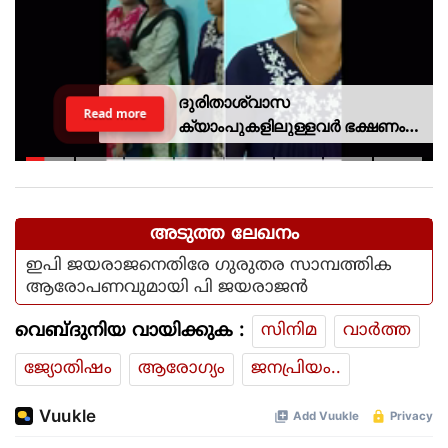
ദുരിതാശ്വാസ
Read more
ക്യാംപുകളിലുള്ളവർ ഭക്ഷണം
കഴിക്കുന്നത് സ്വന്തം കാശ്
കൊണ്ട് വാങ്ങി; ദുരിതക്കയം
അടുത്ത ലേഖനം
ഇപി ജയരാജനെതിരേ ഗുരുതര സാമ്പത്തിക
ആരോപണവുമായി പി ജയരാജന്‍
വെബ്ദുനിയ വായിക്കുക :
സിനിമ
വാര്‍ത്ത
ജ്യോതിഷം
ആരോഗ്യം
ജനപ്രിയം..