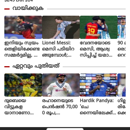
വായിക്കുക
ഇനിയും സ്വയം
Lionel Messi:
വേദനയോടെ
90 മി
തെളിയിക്കേണ്ട
മെസി പടിയിറ
മെസി, ആശ്വ
രൊറ്റ 
സമ്മർദ്ദമില്ല, അ
ങ്ങുമ്പോൾ;
സിപ്പിച്ച് യമാൽ
റെഡ്
വസരങ്ങൾ ല
വീണ്ടും
(ചിത്രങ്ങൾ)
മൈത
ഏറ്റവും പുതിയത്
ഭിച്ചാൽ സ
സാക്ഷിയായി
ളി മ
ന്തോഷം അത്ര
മെറ്റ്‌ലൈഫ്
ൻ്റീന,
മാത്രം : ഭുവ
സ്പെ
നേശ്വർ കുമാർ
മാത
പ്പെട്
ദുബെയെ
രഹാനെയുടെ
Hardik Pandya:
ഗില്ലി
വിട്ടുകള
പെൻഷൻ 70,00
'ചെ
രിക്ക
യാനാണോ
0 രൂപ,
ന്നൈയിലേക്ക്
ക്കെ
പ്ലാൻ?, അവൻ
കാംബ്ലിക്ക് അ
ഇല്ല'; ഹാർദിക്
ന്നാ
ബീസ്റ്റായി മാറും,
തിന്റെ പകുതി
കൊൽക്കത്ത
ത്തി