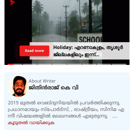
Holiday: എറണാകുളം, തൃശൂർ
Read more
ജില്ലകളിലും ഇന്ന്
അവധിയാണേ..!
About Writer
ജിതിൻരാജ് കെ വി
2019 മുതൽ വെബ്ദുനിയയിൽ പ്രവർത്തിക്കുന്നു.
പ്രധാനമായും സ്പോർട്സ്, , രാഷ്ട്രീയം, സിനിമ എ
ന്നീ വിഷയങ്ങളിൽ ലേഖനങ്ങൾ എഴുതുന്നു. ....
കൂടുതല്‍ വായിക്കുക