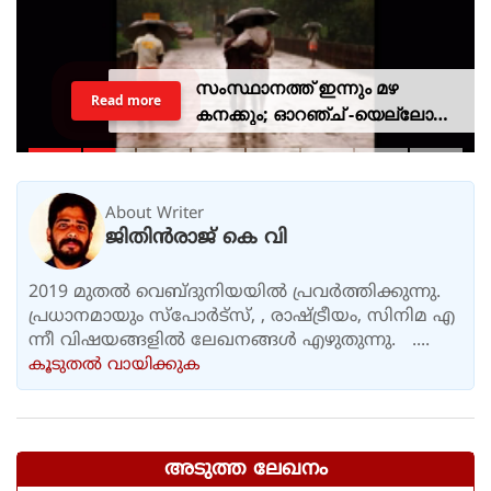
സംസ്ഥാനത്ത് ഇന്നും മഴ
Read more
കനക്കും; ഓറഞ്ച് -യെല്ലോ
അലര്‍ട്ടുകള്‍ പ്രഖ്യാപിച്ചു
About Writer
ജിതിൻരാജ് കെ വി
2019 മുതൽ വെബ്ദുനിയയിൽ പ്രവർത്തിക്കുന്നു.
പ്രധാനമായും സ്പോർട്സ്, , രാഷ്ട്രീയം, സിനിമ എ
ന്നീ വിഷയങ്ങളിൽ ലേഖനങ്ങൾ എഴുതുന്നു. ....
കൂടുതല്‍ വായിക്കുക
അടുത്ത ലേഖനം