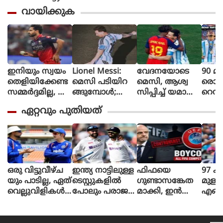
വായിക്കുക
ഇനിയും സ്വയം
Lionel Messi:
വേദനയോടെ
90 മി
തെളിയിക്കേണ്ട
മെസി പടിയിറ
മെസി, ആശ്വ
രൊറ്റ 
സമ്മർദ്ദമില്ല, അ
ങ്ങുമ്പോൾ;
സിപ്പിച്ച് യമാൽ
റെഡ്
വസരങ്ങൾ ല
വീണ്ടും
(ചിത്രങ്ങൾ)
മൈത
ഏറ്റവും പുതിയത്
ഭിച്ചാൽ സ
സാക്ഷിയായി
ളി മ
ന്തോഷം അത്ര
മെറ്റ്‌ലൈഫ്
ൻ്റീന,
മാത്രം : ഭുവ
സ്പെ
നേശ്വർ കുമാർ
മാത
പ്പെട്
ഒരു വിട്ടുവീഴ്ച
ഇന്ത്യ നാട്ടിലുള്ള
ഫിഫയെ
97 ക
യും പാടില്ല, ഏത്
ടെസ്റ്റുകളിൽ
ഗുണ്ടാസങ്കേത
മുള്
വെല്ലുവിളികൾ
പോലും പരാജയ
മാക്കി, ഇൻ
എങ്ങ
ക്കും സജ്ജരാക
പ്പെടുന്നത് വേദന
ഫാൻ്റിനോ
യ്ക്
ണം: ശ്രീലങ്കൻ പ
യുണ്ടാക്കി,
രാജിവെച്ച് പുറ
ളിച്ചു