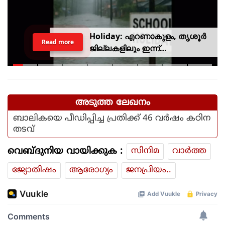
Holiday: എറണാകുളം, തൃശൂർ
Read more
ജില്ലകളിലും ഇന്ന്
അവധിയാണേ..!
അടുത്ത ലേഖനം
ബാലികയെ പീഡിപ്പിച്ച പ്രതിക്ക് 46 വർഷം കഠിന
തടവ്
വെബ്ദുനിയ വായിക്കുക :
സിനിമ
വാര്‍ത്ത
ജ്യോതിഷം
ആരോഗ്യം
ജനപ്രിയം..