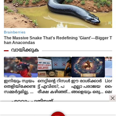
വായിക്കുക
ഇനിയും സ്വയം
നെറ്റിൻ്റെ റിസൾ
ഈ രാശിക്കാര്‍
Lione
തെളിയിക്കേണ്ട
ട്ട് എവിടെ?, പ
എല്ലാ പരാജയ
ഫൈ
സമ്മർദ്ദമില്ല, അ
രീക്ഷ കഴിഞ്ഞ്
ങ്ങളെയും ഒരു
മെസി
വസരങ്ങൾ ല
ഒരു മാസ
തിരിച്ചുവര
ണ പന്
ഏറ്റവും പുതിയത്
ഭിച്ചാൽ സ
മായിട്ടും ഉത്തര
വാക്കി മാറ്റുന്നു
ന്തോഷം അത്ര
സൂചിക
മാത്രം : ഭുവ
പോലുമില്ല, ആ