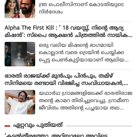
ന്ത്ര പൊലീസിനാണ് കോടതിയുടെ
നിർദേശം
Alpha The First Kill : ' 18 വയസ്സ്, നിന്റെ ആദ്യ
മിഷന്‍': സ്‌പൈ ആക്ഷന്‍ ചിത്രത്തില്‍ നായിക
യായി ആലിയ, ആല്‍ഫ ടീസര്‍ പുറത്ത്
ഒരു വലിയ മിഷന്റെ ഭാഗമായി
കൊല്ലാന്‍ വരെ ട്രെയിന്‍ ചെയ്യിക്ക
പ്പെട്ട പെണ്‍കുട്ടിയായാണ് ആലിയ
സിനിമയിലെത്തുന്നത്.
ഭാരതി രാജയ്ക്ക് മുൻപും പിൻപും, തമിഴ്
സിനിമയെ രണ്ടായി വിഭജിച്ച സംവിധായകൻ,
ഭാരതി രാജ വിട പറയുമ്പോൾ
യഥാര്‍ഥ ഗ്രാമങ്ങളിലേക്ക് ഭാരതിരാജ
തന്റെ കാമറ തിരിച്ചുവെച്ചു. ഗ്രാമീണ
ജീവിതം അതിന്റെ പച്ചയായ തല
ത്തില്‍ ആവിഷ്‌കരിച്ചുകൊണ്ടാണ്
ഭാരതിരാജ വിപ്ലവം തീര്‍ത്തത്.
ഏറ്റവും പുതിയത്
'കടൽതീരത്തോ..അറിയാലോ അവിടെ