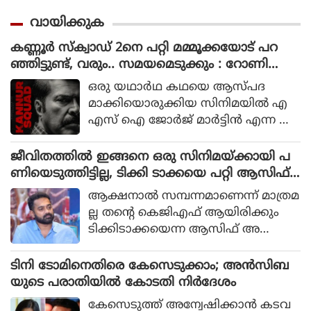
വായിക്കുക
കണ്ണൂർ സ്ക്വാഡ് 2നെ പറ്റി മമ്മൂക്കയോട് പറ
ഞ്ഞിട്ടുണ്ട്, വരും.. സമയമെടുക്കും : റോണി
ഡേവിഡ്
ഒരു യഥാര്‍ഥ കഥയെ ആസ്പദ
മാക്കിയൊരുക്കിയ സിനിമയില്‍ എ
എസ് ഐ ജോര്‍ജ് മാര്‍ട്ടിന്‍ എന്ന ക
ഥാപാത്രമായാണ് മമ്മൂട്ടി എത്തിയത്.
ഒരു കുറ്റവാളിയെ പിടികൂടാനായി ഉ
ജീവിതത്തിൽ ഇങ്ങനെ ഒരു സിനിമയ്ക്കായി പ
ത്തരേന്ത്യന്‍ സംസ്ഥാനങ്ങളിലേക്ക്
ണിയെടുത്തിട്ടില്ല, ടിക്കി ടാക്കയെ പറ്റി ആസിഫ്
യാത്ര തിരിക്കുന്ന പോലീസ് സംഘ
അലി
ആക്ഷനാല്‍ സമ്പന്നമാണെന്ന് മാത്രമ
ത്തിന്റെ കഥയായിരുന്നു 2023ല്‍ പുറ
ല്ല തന്റെ കെജിഎഫ് ആയിരിക്കും
ത്തിറങ്ങിയ സിനിമ പറഞ്ഞത്.
ടിക്കിടാക്കയെന്ന ആസിഫ് അ
ലിയുടെ തുറന്നുപറയലും ഒപ്പം വി എ
സ് രോഹിത്- ആസിഫ് അലി
ടിനി ടോമിനെതിരെ കേസെടുക്കാം; അൻസിബ
കൂട്ടുക്കെട്ടിലുള്ള വിശ്വാസവും സിനിമ
യുടെ പരാതിയിൽ കോടതി നിർദേശം
യ്ക്ക് വലിയ ഹൈപ്പ് നല്‍കിയിട്ടുണ്ട്.
കേസെടുത്ത് അന്വേഷിക്കാൻ കടവ