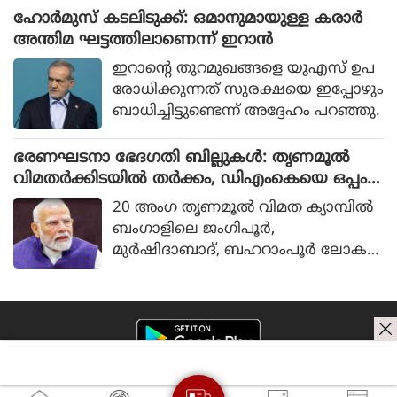
കൗണ്‍സിലുകള്‍ക്കും (DTPC) പ്ര
ഹോര്‍മുസ് കടലിടുക്ക്: ഒമാനുമായുള്ള കരാര്‍
ത്യേക ജാഗ്രതാ നിര്‍ദേശം സംസ്ഥാന
അന്തിമ ഘട്ടത്തിലാണെന്ന് ഇറാന്‍
ദുരന്ത നിവാരണ അതോറിറ്റി (KSDM
ഇറാന്റെ തുറമുഖങ്ങളെ യുഎസ് ഉപ
A) നല്‍കി.
രോധിക്കുന്നത് സുരക്ഷയെ ഇപ്പോഴും
ബാധിച്ചിട്ടുണ്ടെന്ന് അദ്ദേഹം പറഞ്ഞു.
ഭരണഘടനാ ഭേദഗതി ബില്ലുകൾ: തൃണമൂൽ
വിമതർക്കിടയിൽ തർക്കം, ഡിഎംകെയെ ഒപ്പം
നിർത്താൻ നീക്കവുമായി ബിജെപി
20 അംഗ തൃണമൂല്‍ വിമത ക്യാമ്പില്‍
ബംഗാളിലെ ജംഗിപൂര്‍,
മുര്‍ഷിദാബാദ്, ബഹറാംപൂര്‍ ലോക
സഭാ മണ്ഡലങ്ങളെ പ്രതിനിധാനം
ചെയ്യുന്ന എംപിമാരായ ഖലീലുര്‍ റ
ഹ്‌മാന്‍, അബു താഹെര്‍ ഖാന്‍, യൂസ
ഫ് പത്താന്‍ എന്നിവര്‍ തുടര്‍ച്ചയായി
2 തവണയും എന്‍ഡിഎ യോഗത്തില്‍
നിന്ന് വിട്ടുനിന്നു.