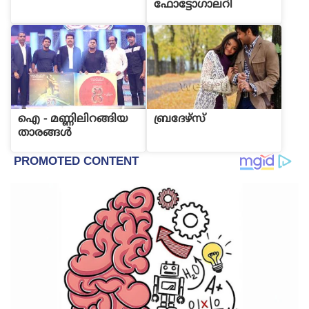
ഫോട്ടോഗാലറി
ഐ - മണ്ണിലിറങ്ങിയ
ബ്രദേഴ്സ്
താരങ്ങള്‍