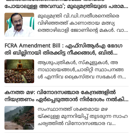
പോയാലുള്ള അവസ്ഥ'; മുഖ്യമന്ത്രിയുടെ പരാമർ
ശം വിവാദത്തിൽ, മാപ്പ് പറയണമെന്ന് ആവശ്യം
മുഖ്യമന്ത്രി വി.ഡി.സതീശനെതിരെ
വിഴിഞ്ഞത്ത് കാണാതായ മത്സ്യ
ത്തൊഴിലാളി ജോണിന്റെ മകൾ. വാർ
ത്താസമ്മേളനത്തിൽ തീരദേശ മേഖ
ലയിലെ മനുഷ്യരെ അപമാനിക്കുന്ന
FCRA Amendment Bill : എഫ്സിആർഎ ഭേദഗ
വിധം മുഖ്യമന്ത്രി സംസാരിച്ചതാണ്
തി ബില്ലിനായി തിരക്കിട്ട നീക്കങ്ങൾ, ബിൽ
വിവാദത്തിനു കാരണമായിരിക്കുന്ന
നാളെയോ മറ്റന്നാളോ കൊണ്ടുവന്നേക്കും
ആശുപത്രികള്‍, സ്‌കൂളുകള്‍, അ
ത്.
നാഥാലയങ്ങള്‍,ചാരിറ്റി സ്ഥാപനങ്ങ
ള്‍ എന്നിവ ക്രൈസ്തവ സഭകള്‍ നട
ത്തുന്നത് വിദേശഫണ്ടുകളില്‍
നിന്നാണ്. സര്‍ക്കാരിനെ വിമ
കനത്ത മഴ: വിനോദസഞ്ചാര കേന്ദ്രങ്ങളില്‍
ര്‍ശിക്കുന്ന സംഘടനകളെ ലക്ഷ്യ
നിയന്ത്രണം ഏര്‍പ്പെടുത്താന്‍ നിര്‍ദേശം നല്‍കി
മാക്കി സര്‍ക്കാര്‍ നിയമം ദുരുപ
സംസ്ഥാന ദുരന്ത നിവാരണ അതോറിറ്റി
സംസ്ഥാനത്ത് ശക്തമായ മഴ
യോഗം ചെയ്‌തേക്കാമെന്നും പ്രതിപ
യ്ക്കുള്ള മുന്നറിയിപ്പ് തുടരുന്ന സാഹ
ക്ഷം പറയുന്നു.
ചര്യത്തില്‍ വിനോദസഞ്ചാര വ
കുപ്പിനും ജില്ലാ ടൂറിസം പ്രമോഷന്‍