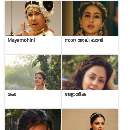
Mayamohini
സാറ അലി ഖാൻ
രംഭ
ജ്യോതിക