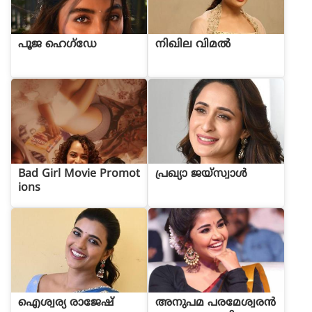
പൂജ ഹെഗ്ഡേ
നിഖില വിമൽ
Bad Girl Movie Promot
പ്രഖ്യാ ജയ്സ്വാൾ
ions
ഐശ്വര്യ രാജേഷ്
അനുപമ പരമേശ്വരന്‍