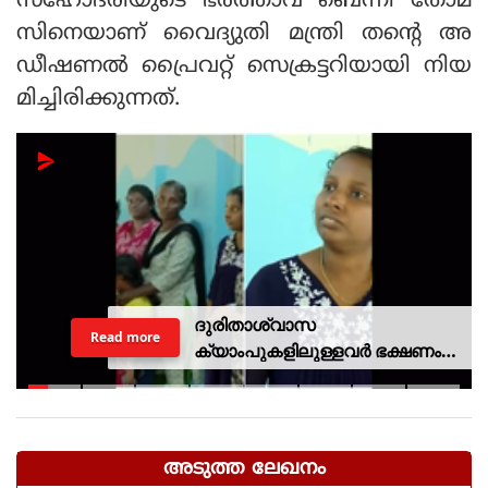
സഹോദരിയുടെ ഭർത്താവ് ബെന്നി തോമ
സിനെയാണ് വൈദ്യുതി മന്ത്രി തന്റെ അ
ഡീഷണൽ പ്രൈവറ്റ് സെക്രട്ടറിയായി നിയ
മിച്ചിരിക്കുന്നത്.
ദുരിതാശ്വാസ
Read more
ക്യാംപുകളിലുള്ളവർ ഭക്ഷണം
കഴിക്കുന്നത് സ്വന്തം കാശ്
കൊണ്ട് വാങ്ങി; ദുരിതക്കയം
അടുത്ത ലേഖനം