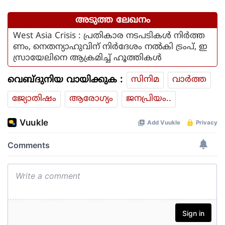
കുഞ്ഞാലിക്കുട്ടി
അടുത്ത ലേഖനം
West Asia Crisis : പ്രതികാര നടപടികൾ നിർത്ത
ണം, നെതന്യാഹുവിന് നിർദേശം നൽകി ട്രംപ്, ഇ
സ്രായേലിനെ ആക്രമിച്ച് ഹൂത്തികൾ
വെബ്ദുനിയ വായിക്കുക :
സിനിമ
വാര്‍ത്ത
ജ്യോതിഷം
ആരോഗ്യം
ജനപ്രിയം..