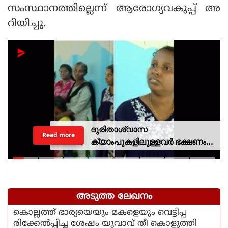
സംസ്ഥാനത്തില്ലെന്ന് ആരോഗ്യവകുപ്പ് അ
റിയിച്ചു.
ദുരിതാശ്വാസ
Read more
ക്യാംപുകളിലുള്ളവർ ഭക്ഷണം
കഴിക്കുന്നത് സ്വന്തം കാശ്
കൊണ്ട് വാങ്ങി; ദുരിതക്കയം
അടുത്ത ലേഖനം
കൊല്ലത്ത് ഭാര്യയെയും മകളെയും വെട്ടിപ്പ
രിക്കേല്‍പ്പിച്ച ശേഷം യുവാവ് തീ കൊളുത്തി