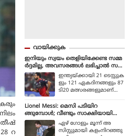
വായിക്കുക
ഇനിയും സ്വയം തെളിയിക്കേണ്ട സമ്മ
ർദ്ദമില്ല, അവസരങ്ങൾ ലഭിച്ചാൽ സ
ന്തോഷം അത്രമാത്രം : ഭുവനേശ്വർ
ഇന്ത്യയ്ക്കായി 21 ടെസ്റ്റുക
കുമാർ
ളും 121 ഏകദിനങ്ങളും 87
ടി20 മത്സരങ്ങളുമാണ്
ഭുവനേശ്വര്‍ കുമാര്‍ ക
ധകരും
ളിച്ചിട്ടുള്ളത്.
Lionel Messi: മെസി പടിയിറ
നിലം
ങ്ങുമ്പോൾ; വീണ്ടും സാക്ഷിയായി
മെറ്റ്‌ലൈഫ്
തീഷ്
ഏഴ് ഗോളും മൂന്ന് അ
സിസ്റ്റുമായി കളംനിറഞ്ഞു
28 റ