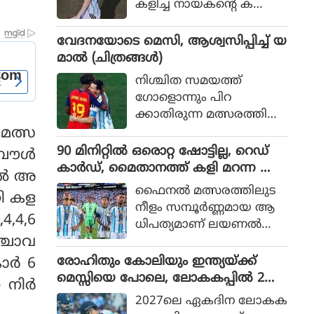
കളിച്ച നായകന്റെ ക
രുത്തിൽ അർജന്റീനയ്ക്ക്
36 വർഷങ്ങൾക്കു ശേഷം
വേദനയോടെ മെസി, ആശ്വസിപ്പിച്ച് യ
വിശ്വകിരീടം
മാൽ (ചിത്രങ്ങൾ)
നിശ്ചിത സമയത്ത്
ഗോളൊന്നും പിറ
ക്കാതിരുന്ന മത്സരത്തിൽ
അധിക സമയത്താണ്
 മത്സ
സ്‌പെയിൻ ഗോൾ നേടിയ
90 മിനിറ്റിൽ ഒരൊറ്റ ഷോട്ടില്ല, റെഡ്
 ബൗൾ
ത്
കാർഡ്, മൈതാനത്ത് കളി മറന്ന അർ
ിൽ അ
ജൻ്റീന, സ്പെയിനിന് മാത്രം അർഹത
ഫൈനല്‍ മത്സരത്തിലുട
റി കള
പ്പെട്ട കിരീടം
നീളം സമ്പൂര്‍ണ്ണമായ ആ
4,4,6
ധിപത്യമാണ് ലയണല്‍
്ചോവ
മെസ്സിയുടെ അര്‍ജന്റീന
യുടെ മുകളില്‍ സ്‌പെയിന്‍
രോഹിതും കോലിയും ഇന്ത്യയ്ക്ക്
ോർ 6
ചെലുത്തിയത്.
മെസ്സിയെ പോലെ, ലോകകപ്പിൽ 2
 നിർ
പേരും കളിക്കണമെന്ന് മുഹമ്മദ്
2027ലെ ഏകദിന ലോകക
കൈഫ്